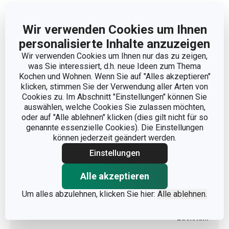
Abmessungen
Wir verwenden Cookies um Ihnen
PRODUKTHÖHE (CM)
26
personalisierte Inhalte anzuzeigen
Wir verwenden Cookies um Ihnen nur das zu zeigen,
VOLUMEN (L)
7
was Sie interessiert, d.h. neue Ideen zum Thema
Kochen und Wohnen. Wenn Sie auf "Alles akzeptieren"
klicken, stimmen Sie der Verwendung aller Arten von
PRODUKTLÄNGE (CM)
32
Cookies zu. Im Abschnitt "Einstellungen" können Sie
auswählen, welche Cookies Sie zulassen möchten,
DURCHMESSER (CM)
22
oder auf "Alle ablehnen" klicken (dies gilt nicht für so
genannte essenzielle Cookies). Die Einstellungen
können jederzeit geändert werden.
Andere Parameter
Einstellungen
Alle akzeptieren
KATEGORIE
Schnellkochtopf
Um alles abzulehnen, klicken Sie hier:
Alle ablehnen.
Kunststoff, rostfreier
MATERIAL
Edelstahl