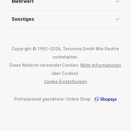
Mehrwert
Impressum
FAQ
Essen
AGB
TESCOMA Club
Sonstiges
Kontaktformular
Design
Garantie
Meilensteine
Trusted Shops
Rücksendung und Reklamation
Über TESCOMA
Copyright © 1992–2026, Tescoma GmbH Alle Rechte
Qualität
Für Unternehmen
vorbehalten.
Diese Website verwendet Cookies.
Mehr Informationen
Barrierefreiheit
über Cookies.
Cookie-Einstellungen
Neuheiten
Versandkostenfrei
Neuheiten
Professionell gestalteter Online Shop
Doppelpfanne i-PRESTO ø 26 cm
Schaufel für Sch
PRESTO