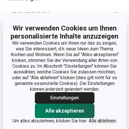
PRODUKTHÖHE (CM)
18
Wir verwenden Cookies um Ihnen
VOLUMEN (L)
4
personalisierte Inhalte anzuzeigen
Wir verwenden Cookies um Ihnen nur das zu zeigen,
PRODUKTLÄNGE (CM)
43
was Sie interessiert, d.h. neue Ideen zum Thema
Kochen und Wohnen. Wenn Sie auf "Alles akzeptieren"
klicken, stimmen Sie der Verwendung aller Arten von
DURCHMESSER (CM)
25
Cookies zu. Im Abschnitt "Einstellungen" können Sie
auswählen, welche Cookies Sie zulassen möchten,
oder auf "Alle ablehnen" klicken (dies gilt nicht für so
Andere Parameter
genannte essenzielle Cookies). Die Einstellungen
können jederzeit geändert werden.
KATEGORIE
Schnellkochtopf
Einstellungen
Alle akzeptieren
Kunststoff, rostfreier
MATERIAL
Edelstahl
Um alles abzulehnen, klicken Sie hier:
Alle ablehnen.