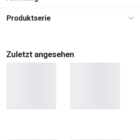
Gebrauchsanleitung & Sicherheitsinformationen
Produktserie
Zuletzt angesehen
Das umfangreiche PRESTO-Sortiment umfasst
grundlegende
praktische Küchenutensilien
. Sie werden
aus hochwertigen Materialien hergestellt und sind
dennoch erschwinglich. In der PRESTO-Linie finden Sie
Schaber
,
Dosenöffner
,
Schöpfkellen
,
Siebe
,
Messer
und
andere Küchengeräte. Die Küchengeräte von PRESTO
erleichtern sowohl erfahrenen als auch unerfahrenen
Köchen die Arbeit.