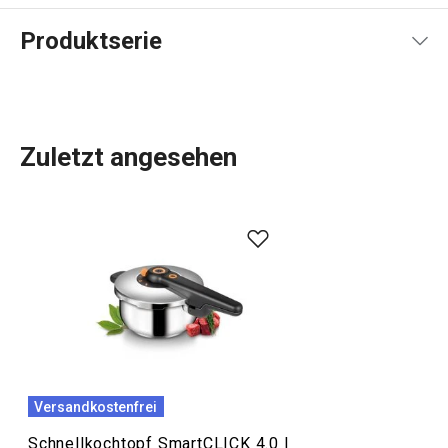
Produktserie
Zuletzt angesehen
Die Produktreihe SmartCLICK umfasst solide
Kasserollen
und einer
tiefen Pfanne
mit Antihaftbeschichtung und
abnehmbaren Silikongriffen. Interessant sind in dieser
Linie auch die intelligenten
Pfannen
mit dem
revolutionären SmartCLICK-System, das zur Trennung der
Griffe dient. Der abnehmbare Griff spart Platz bei der
Aufbewahrung und in der Spülmaschine. Die Pfannen
können auf allen Herdarten und im Backofen verwendet
Versandkostenfrei
werden.
Schnellkochtopf SmartCLICK 4.0 l