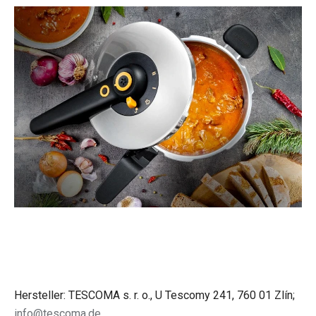
Hersteller: TESCOMA s. r. o., U Tescomy 241, 760 01 Zlín;
info@tescoma.de