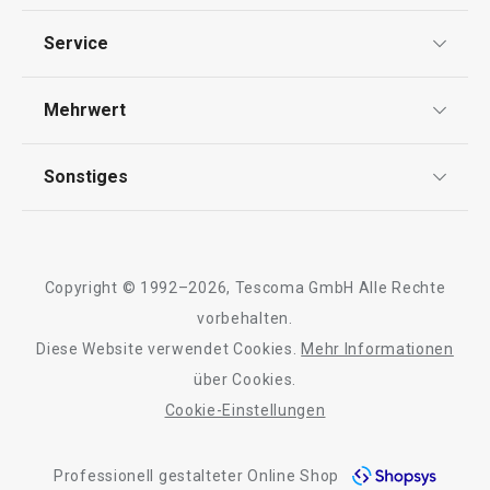
59,90 €
49,90 €
Datenschutz
Service
Auf Lager
Auf Lager
Widerrufsrecht
Versand & Zahlung
Warenkorb
Warenkorb
Mehrwert
Impressum
FAQ
AGB
TESCOMA Club
Sonstiges
Kontaktformular
Design
Alle Produkte der Linie SmartCLICK
Garantie
Meilensteine
Trusted Shops
Rücksendung und Reklamation
Über TESCOMA
Copyright © 1992–2026, Tescoma GmbH Alle Rechte
Qualität
Für Unternehmen
vorbehalten.
Diese Website verwendet Cookies.
Mehr Informationen
Barrierefreiheit
über Cookies.
Cookie-Einstellungen
Professionell gestalteter Online Shop