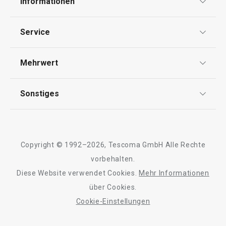
Informationen
219,00 €
209,00 €
Datenschutz
Service
Auf Lager
Auf Lager
Widerrufsrecht
Versand & Zahlung
Warenkorb
Warenkorb
Mehrwert
Impressum
FAQ
AGB
TESCOMA Club
Sonstiges
Kontaktformular
Design
Garantie
Meilensteine
Trusted Shops
Rücksendung und Reklamation
Über TESCOMA
Copyright © 1992–2026, Tescoma GmbH Alle Rechte
Qualität
Für Unternehmen
vorbehalten.
Diese Website verwendet Cookies.
Mehr Informationen
Barrierefreiheit
über Cookies.
Cookie-Einstellungen