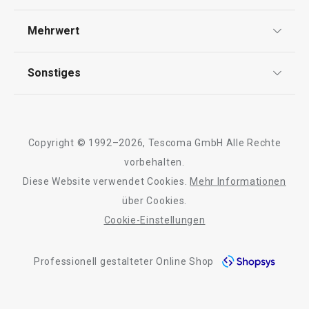
Widerrufsrecht
Versand & Zahlung
Mehrwert
Impressum
FAQ
AGB
TESCOMA Club
Sonstiges
Kontaktformular
Design
Garantie
Meilensteine
Trusted Shops
Rücksendung und Reklamation
Über TESCOMA
Neuheiten
Copyright © 1992–2026, Tescoma GmbH Alle Rechte
Qualität
Für Unternehmen
Kühl-Kuchentran
vorbehalten.
Set für halbgetauchte Kekse
Servierbrett mit
DELÍCIA
Diese Website verwendet Cookies.
Mehr Informationen
Barrierefreiheit
ø 34 cm
über Cookies.
Cookie-Einstellungen
11,90 €
27,90 €
Auf Lager
Auf Lager
Professionell gestalteter Online Shop
Warenkorb
Warenkorb