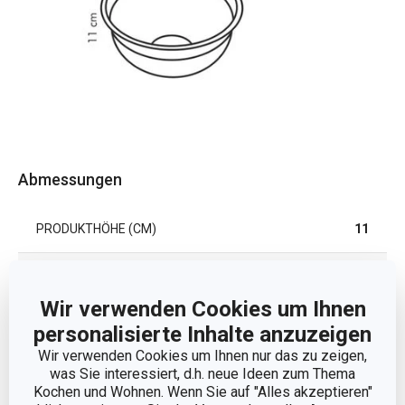
Abmessungen
PRODUKTHÖHE (CM)
11
VOLUMEN (L)
2.5
Wir verwenden Cookies um Ihnen
DURCHMESSER (CM)
20
personalisierte Inhalte anzuzeigen
Wir verwenden Cookies um Ihnen nur das zu zeigen,
was Sie interessiert, d.h. neue Ideen zum Thema
Andere Parameter
Kochen und Wohnen. Wenn Sie auf "Alles akzeptieren"