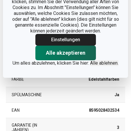
klicken, stimmen Sie der Verwendung aller Arten von
Cookies zu. Im Abschnitt "Einstellungen" können Sie
Teigzubereitung und
auswählen, welche Cookies Sie zulassen möchten,
KATEGORIE
Verarbeitung
oder auf "Alle ablehnen" klicken (dies gilt nicht für so
genannte essenzielle Cookies). Die Einstellungen
können jederzeit geändert werden.
MATERIAL
Rostfreier Edelstahl
Einstellungen
PRODUKTART
Teigschüssel
Alle akzeptieren
Um alles abzulehnen, klicken Sie hier:
Alle ablehnen.
PRODUKTLINIE
DELÍCIA
FARBE
Edelstahlfarben
SPÜLMASCHINE
Ja
EAN
8595028432534
GARANTIE (IN
3
JAHREN)