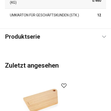
0.460
KG)
UMKARTON FÜR GESCHÄFTSKUNDEN (STK.)
12
Produktserie
Zuletzt angesehen
Sie können die
asiatische Küche
auch zu Hause genießen.
Alles, was Sie dafür brauchen, sind ein paar grundlegende
Küchenutensilien
. Das NIKKO-Sortiment bietet sie in
einem originellen Design, das Sie lieben werden. Zum
Beispiel
Essstäbchen
, eine
Sushi-Matte
oder einen
Dämpfkorb
und mehr.