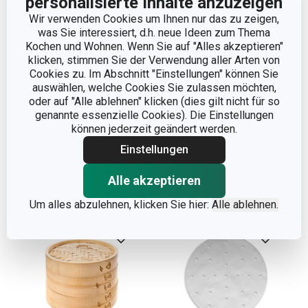
personalisierte Inhalte anzuzeigen
Wir verwenden Cookies um Ihnen nur das zu zeigen,
was Sie interessiert, d.h. neue Ideen zum Thema
Kochen und Wohnen. Wenn Sie auf "Alles akzeptieren"
klicken, stimmen Sie der Verwendung aller Arten von
Cookies zu. Im Abschnitt "Einstellungen" können Sie
Essstäbchen mit Ablage
Rollmatte für Sushi
auswählen, welche Cookies Sie zulassen möchten,
NIKKO, 6 Sets
NIKKO 24 x 24 cm
oder auf "Alle ablehnen" klicken (dies gilt nicht für so
genannte essenzielle Cookies). Die Einstellungen
11,90 €
7,90 €
können jederzeit geändert werden.
Auf Lager
Auf Lager
Einstellungen
Warenkorb
Warenkorb
Alle akzeptieren
Um alles abzulehnen, klicken Sie hier:
Alle ablehnen.