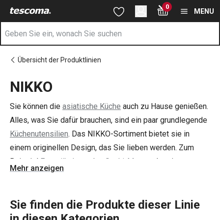
Sie befinden sich auf der NIKKO Seite
0
Zum Hauptinhalt springen
Zur Navigation springen
Zur Suche springen
MENU
Übersicht der Produktlinien
NIKKO
Sie können die
asiatische Küche
auch zu Hause genießen.
Alles, was Sie dafür brauchen, sind ein paar grundlegende
Küchenutensilien
. Das NIKKO-Sortiment bietet sie in
einem originellen Design, das Sie lieben werden. Zum
Beispiel
Essstäbchen
, eine
Sushi-Matte
oder einen
Mehr anzeigen
Dämpfkorb
und mehr.
Sie finden die Produkte dieser Linie
in diesen Kategorien