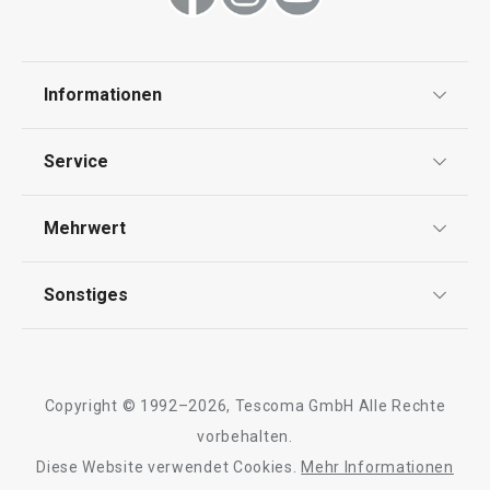
Informationen
Datenschutz
Service
Widerrufsrecht
Versand & Zahlung
Mehrwert
Impressum
FAQ
AGB
TESCOMA Club
Sonstiges
Kontaktformular
Design
Garantie
Meilensteine
Trusted Shops
Rücksendung und Reklamation
Über TESCOMA
Copyright © 1992–2026, Tescoma GmbH Alle Rechte
Qualität
Für Unternehmen
vorbehalten.
Diese Website verwendet Cookies.
Mehr Informationen
Barrierefreiheit