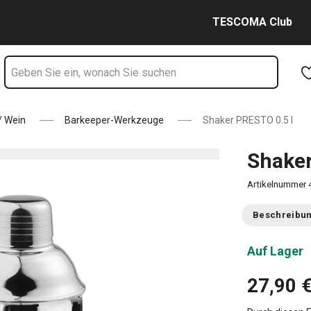
Zum Hauptinhalt springen
Zur Navigation springen
Zur Suche springen
TESCOMA Club
/ Wein
Barkeeper-Werkzeuge
Shaker PRESTO 0.5 l
Shaker
Artikelnummer
Beschreibu
Auf Lager
27,90 