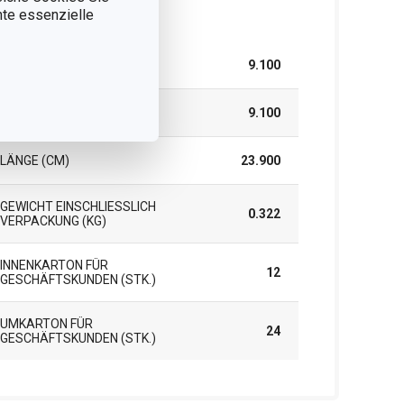
nnte essenzielle
rpackung
BREITE (CM)
9.100
HÖHE (CM)
9.100
LÄNGE (CM)
23.900
GEWICHT EINSCHLIESSLICH V
0.322
ERPACKUNG (KG)
INNENKARTON FÜR
12
GESCHÄFTSKUNDEN (STK.)
UMKARTON FÜR
24
GESCHÄFTSKUNDEN (STK.)