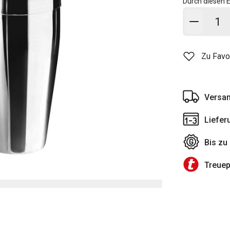
Durch diesen E
In den
Zu Favo
Versan
Liefer
Bis zu
Treue