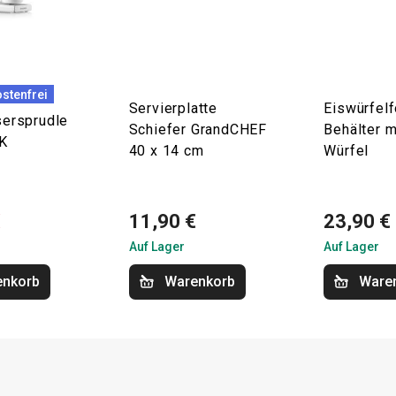
stenfrei
Servierplatte
Eiswürfelf
sersprudle
Schiefer GrandCHEF
Behälter 
K
40 x 14 cm
Würfel
€
11,90 €
23,90 €
Auf Lager
Auf Lager
enkorb
Warenkorb
Ware