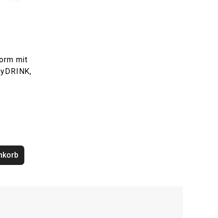
orm mit
myDRINK,
nkorb