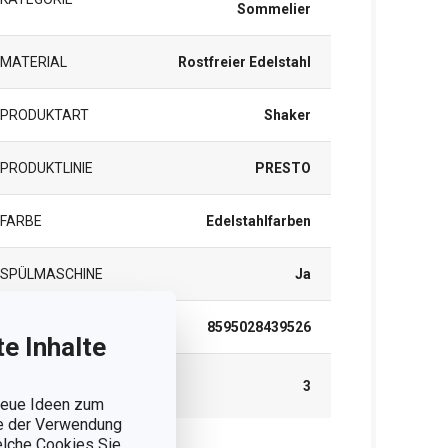
Sommelier
MATERIAL
Rostfreier Edelstahl
PRODUKTART
Shaker
PRODUKTLINIE
PRESTO
FARBE
Edelstahlfarben
SPÜLMASCHINE
Ja
EAN
8595028439526
e Inhalte
GARANTIE (IN
3
JAHREN)
 neue Ideen zum
ie der Verwendung
welche Cookies Sie