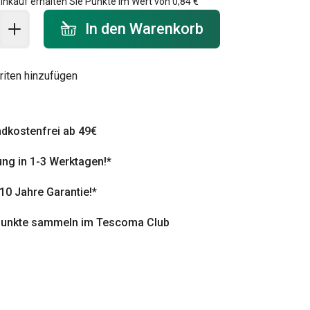
inkauf erhalten Sie Punkte im Wert von
0,84 €
 Warenkorb - Menge
In den Warenkorb
riten hinzufügen
dkostenfrei ab 49€
ung in 1-3 Werktagen!*
 10 Jahre Garantie!*
punkte sammeln im Tescoma Club