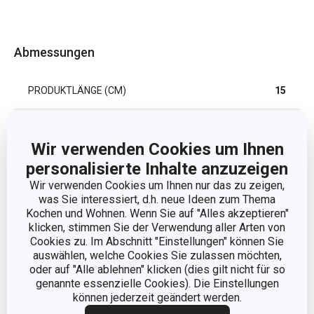
Abmessungen
PRODUKTLÄNGE (CM)
15
DURCHMESSER (CM)
5
Wir verwenden Cookies um Ihnen
personalisierte Inhalte anzuzeigen
Andere Parameter
Wir verwenden Cookies um Ihnen nur das zu zeigen,
was Sie interessiert, d.h. neue Ideen zum Thema
Kochen und Wohnen. Wenn Sie auf "Alles akzeptieren"
KATEGORIE
Küchenutensilien
klicken, stimmen Sie der Verwendung aller Arten von
Cookies zu. Im Abschnitt "Einstellungen" können Sie
MATERIAL
auswählen, welche Cookies Sie zulassen möchten,
Rostfreier Edelstahl
oder auf "Alle ablehnen" klicken (dies gilt nicht für so
genannte essenzielle Cookies). Die Einstellungen
PRODUKTART
Sieb
können jederzeit geändert werden.