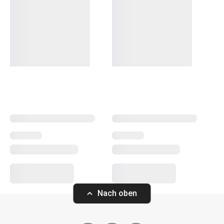
Das umfangreiche PRESTO-Sortiment umfasst
grundlegende
praktische Küchenutensilien
. Sie werden
aus hochwertigen Materialien hergestellt und sind
dennoch erschwinglich. In der PRESTO-Linie finden Sie
Schaber
,
Dosenöffner
,
Schöpfkellen
,
Siebe
,
Messer
und
andere Küchengeräte. Die Küchengeräte von PRESTO
erleichtern sowohl erfahrenen als auch unerfahrenen
Köchen die Arbeit.
Kochen
Küchenutensilien und Gadgets
Nach oben
Backen