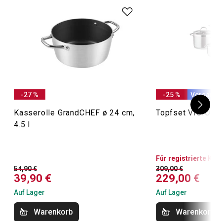
-27 %
-25 %
Versandk
Kasserolle GrandCHEF ø 24 cm,
Topfset VISION, 
4.5 l
Für registrierte Ku
54,90 €
309,00 €
39,90 €
229,00 €
Auf Lager
Auf Lager
Warenkorb
Warenkorb