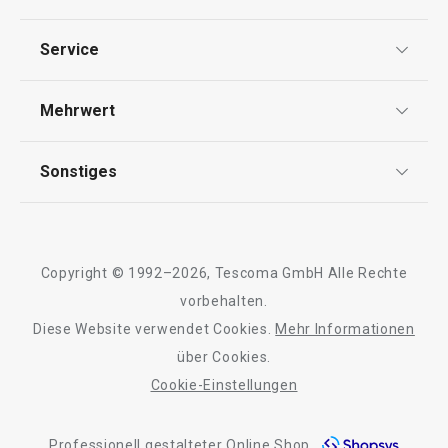
Backen
Datenschutz
Service
Schneiden
Widerrufsrecht
Versand & Zahlung
Mehrwert
Impressum
Essen
FAQ
AGB
TESCOMA Club
Sonstiges
Kontaktformular
Waschen und Reinigen
Design
Garantie
Meilensteine
Trusted Shops
Rücksendung und Reklamation
Getränke
Über TESCOMA
Copyright © 1992–2026, Tescoma GmbH Alle Rechte
Qualität
Für Unternehmen
vorbehalten.
Outdoor-Aktivitäten
Diese Website verwendet Cookies.
Mehr Informationen
Barrierefreiheit
über Cookies.
Cookie-Einstellungen
Professionell gestalteter Online Shop