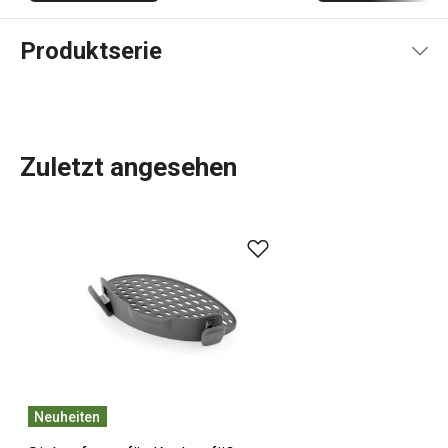
Produktserie
Zuletzt angesehen
Das umfassende Angebot an
Küchenwerkzeugen und -
geräten
von GrandCHEF ist sowohl für traditionelle als
auch für moderne Küchen geeignet. Die Küchengeräte von
GrandCHEF zeichnen sich durch ein einheitliches Design
und eine Ganzstahl- oder Ganzmetallkonstruktion mit
minimalem Einsatz von Kunststoffen aus. Zum
Kochgeschirr
dieser Linie gehören nicht nur hochwertige
Pfannen
,
Töpfe
und
Kasserollen
, sondern auch
Neuheiten
zuverlässige
Schnellkochtöpfe
. Auch die GrandCHEF-