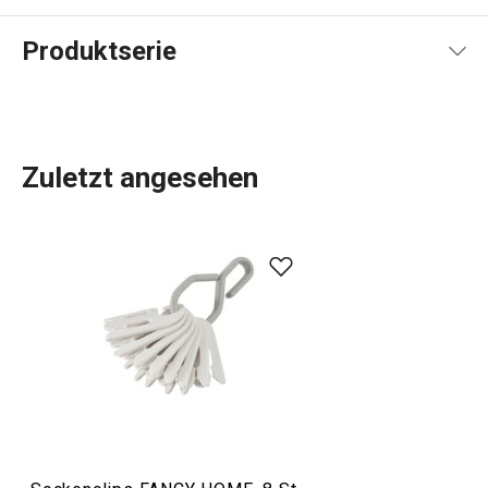
Produktserie
Zuletzt angesehen
Alles, was Sie brauchen, um Ihr
Zuhause
zu einem
schönen und gemütlichen Ort zum Leben zu machen,
finden Sie in der Linie FANCY HOME. Ob es um das
Essen
geht, um die Organisation Ihres Zuhauses mit
Aufbewahrungsboxen
und
Organizern
oder um die
Erleichterung des Bügelns
, Sie sind in der richtigen
Kategorie. Wir haben auch die Düfte für Ihr Zuhause nicht
vergessen:
Duftzerstäuber
,
Duftlampen
und
Nachfüllpackungen.