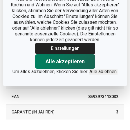
Kochen und Wohnen. Wenn Sie auf "Alles akzeptieren"
klicken, stimmen Sie der Verwendung aller Arten von
Cookies zu. Im Abschnitt "Einstellungen" können Sie
Andere Parameter
auswählen, welche Cookies Sie zulassen möchten,
oder auf "Alle ablehnen" klicken (dies gilt nicht für so
genannte essenzielle Cookies). Die Einstellungen
KATEGORIE
Anordnen von Kleidung
können jederzeit geändert werden.
Einstellungen
MATERIAL
Kunststoff
Alle akzeptieren
PRODUKTART
Clips
Um alles abzulehnen, klicken Sie hier:
Alle ablehnen.
PRODUKTLINIE
FANCY HOME
EAN
8592973118032
GARANTIE (IN JAHREN)
3