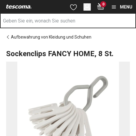
Sie befinden sich auf der Sockenclips FANCY HOME, 8 St. Seite
0
Zum Hauptinhalt springen
Zur Navigation springen
Zur Suche springen
MENU
Aufbewahrung von Kleidung und Schuhen
Sockenclips FANCY HOME, 8 St.