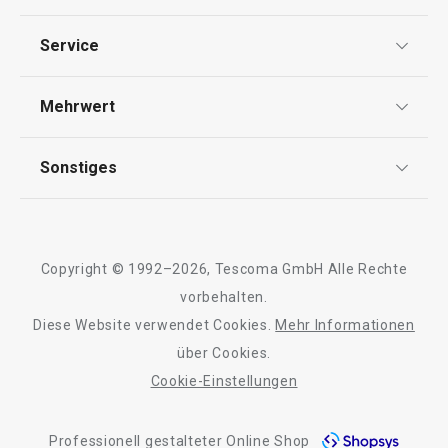
Datenschutz
Service
Widerrufsrecht
Versand & Zahlung
Mehrwert
Impressum
Wasserverdunster FANCY HOME
Wäschesack FA
FAQ
Stones 420 ml
AGB
TESCOMA Club
Sonstiges
Kontaktformular
Design
Garantie
Meilensteine
16,90 €
35,90 €
Trusted Shops
Rücksendung und Reklamation
Über TESCOMA
Auf Lager
Auf Lager
Copyright © 1992–2026, Tescoma GmbH Alle Rechte
Qualität
Warenkorb
Farbe wählen
Für Unternehmen
vorbehalten.
Diese Website verwendet Cookies.
Mehr Informationen
Barrierefreiheit
über Cookies.
Cookie-Einstellungen
Alle Produkte der Linie FANCY HOME
Professionell gestalteter Online Shop