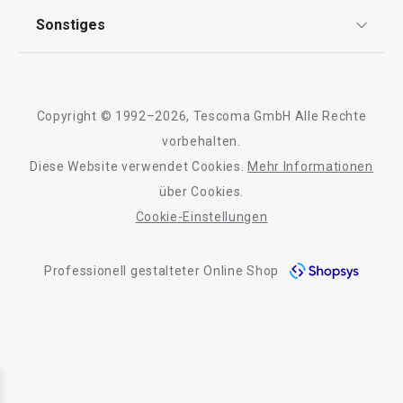
AGB
TESCOMA Club
Sonstiges
Kontaktformular
Design
Garantie
Meilensteine
Trusted Shops
Rücksendung und Reklamation
Über TESCOMA
Copyright © 1992–2026, Tescoma GmbH Alle Rechte
Qualität
Für Unternehmen
vorbehalten.
Diese Website verwendet Cookies.
Mehr Informationen
Barrierefreiheit
über Cookies.
Cookie-Einstellungen
Professionell gestalteter Online Shop