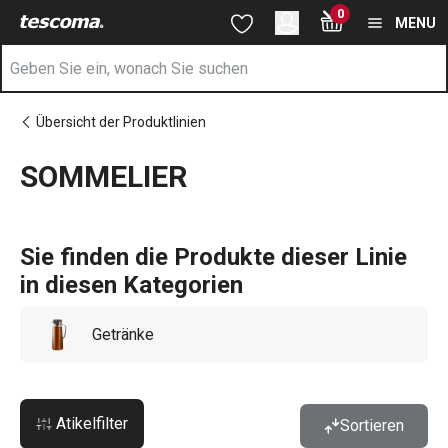
Sie befinden sich auf der SOMMELIER Seite
0
Zum Hauptinhalt springen
Zur Navigation springen
Zur Suche springen
MENU
Übersicht der Produktlinien
SOMMELIER
Sie finden die Produkte dieser Linie
in diesen Kategorien
Getränke
Atikelfilter
Sortieren