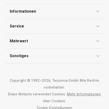
Informationen
Datenschutz
Service
Widerrufsrecht
Versand & Zahlung
Mehrwert
Impressum
FAQ
AGB
TESCOMA Club
Sonstiges
Kontaktformular
Design
Garantie
Meilensteine
Trusted Shops
Rücksendung und Reklamation
Über TESCOMA
Copyright © 1992–2026, Tescoma GmbH Alle Rechte
Qualität
Für Unternehmen
vorbehalten.
Diese Website verwendet Cookies.
Mehr Informationen
Barrierefreiheit
über Cookies.
Cookie-Einstellungen