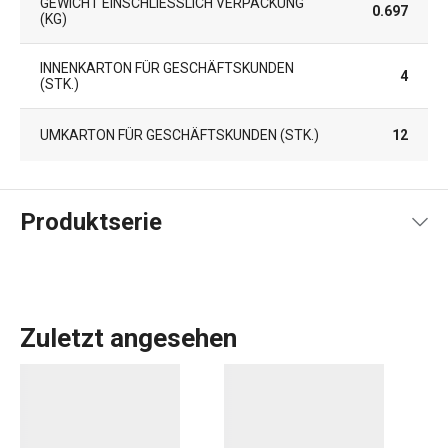
GEWICHT EINSCHLIESSLICH VERPACKUNG (
0.697
KG)
INNENKARTON FÜR GESCHÄFTSKUNDEN
4
(STK.)
UMKARTON FÜR GESCHÄFTSKUNDEN (STK.)
12
Produktserie
Zuletzt angesehen
LIVING, die sich durch erdige Farben, tiefe Glasur und
leicht gewellte Oberfläche auszeichnet. In dieser
Produktreihe finden Sie attraktive
Teller
,
Tassen
und