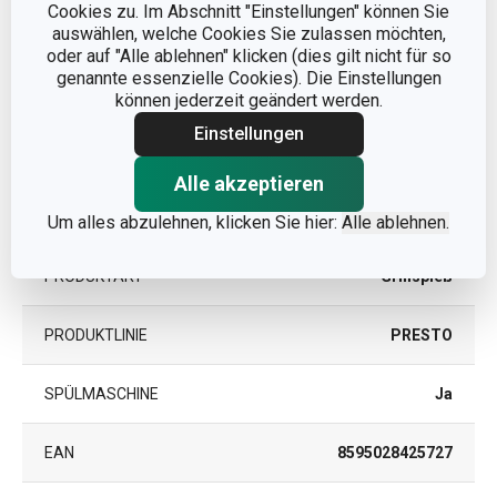
Cookies zu. Im Abschnitt "Einstellungen" können Sie
PRODUKTLÄNGE (CM)
20
auswählen, welche Cookies Sie zulassen möchten,
oder auf "Alle ablehnen" klicken (dies gilt nicht für so
genannte essenzielle Cookies). Die Einstellungen
Andere Parameter
können jederzeit geändert werden.
Einstellungen
KATEGORIE
Küchenhelfer
Alle akzeptieren
MATERIAL
Rostfreier Edelstahl
Um alles abzulehnen, klicken Sie hier:
Alle ablehnen.
PRODUKTART
Grillspieß
PRODUKTLINIE
PRESTO
SPÜLMASCHINE
Ja
EAN
8595028425727