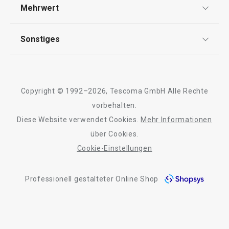
Versand & Zahlung
Mehrwert
Impressum
FAQ
Essen
AGB
TESCOMA Club
Sonstiges
Kontaktformular
Design
Garantie
Meilensteine
Trusted Shops
Rücksendung und Reklamation
Über TESCOMA
Copyright © 1992–2026, Tescoma GmbH Alle Rechte
Qualität
Für Unternehmen
vorbehalten.
Diese Website verwendet Cookies.
Mehr Informationen
Barrierefreiheit
über Cookies.
Cookie-Einstellungen
Neuheiten
Versandkostenfrei
Neuheiten
Professionell gestalteter Online Shop
Doppelpfanne i-PRESTO ø 26 cm
Schaufel für Sch
PRESTO