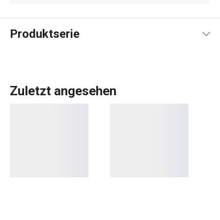
Produktserie
Zuletzt angesehen
Das umfangreiche PRESTO-Sortiment umfasst
grundlegende
praktische Küchenutensilien
. Sie werden
aus hochwertigen Materialien hergestellt und sind
dennoch erschwinglich. In der PRESTO-Linie finden Sie
Schaber
,
Dosenöffner
,
Schöpfkellen
,
Siebe
,
Messer
und
andere Küchengeräte. Die Küchengeräte von PRESTO
erleichtern sowohl erfahrenen als auch unerfahrenen
Köchen die Arbeit.