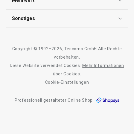
Mehrwert
Impressum
FAQ
AGB
TESCOMA Club
Sonstiges
Kontaktformular
Design
Garantie
Meilensteine
Trusted Shops
Rücksendung und Reklamation
Über TESCOMA
Neuheiten
Copyright © 1992–2026, Tescoma GmbH Alle Rechte
Qualität
Für Unternehmen
Kühl-Kuchentran
vorbehalten.
Set für halbgetauchte Kekse
Servierbrett mit
DELÍCIA
Diese Website verwendet Cookies.
Mehr Informationen
Barrierefreiheit
ø 34 cm
über Cookies.
Cookie-Einstellungen
11,90 €
27,90 €
Auf Lager
Auf Lager
Professionell gestalteter Online Shop
Warenkorb
Warenkorb