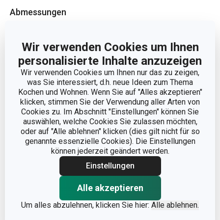
Abmessungen
PRODUKTHÖHE (CM)
5
Wir verwenden Cookies um Ihnen
personalisierte Inhalte anzuzeigen
DURCHMESSER (CM)
12
Wir verwenden Cookies um Ihnen nur das zu zeigen,
was Sie interessiert, d.h. neue Ideen zum Thema
Kochen und Wohnen. Wenn Sie auf "Alles akzeptieren"
Andere Parameter
klicken, stimmen Sie der Verwendung aller Arten von
Cookies zu. Im Abschnitt "Einstellungen" können Sie
auswählen, welche Cookies Sie zulassen möchten,
FÜR DEN OFEN
oder auf "Alle ablehnen" klicken (dies gilt nicht für so
Ja
GEEIGNET
genannte essenzielle Cookies). Die Einstellungen
können jederzeit geändert werden.
KATEGORIE
Backformen
Einstellungen
Edelstahl,
Alle akzeptieren
MATERIAL
Antihaftbeschichtung
Um alles abzulehnen, klicken Sie hier:
Alle ablehnen.