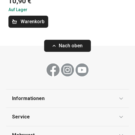
10,90 €
Backen
Auf Lager
Essen
Warenkorb
Küchenutensilien und Gadgets
Nach oben
Kochen
Schneiden
Informationen
Haushalt
Datenschutz
Service
Widerrufsrecht
Versand & Zahlung