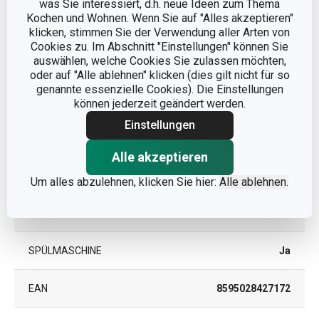
FÜR DEN OFEN
was Sie interessiert, d.h. neue Ideen zum Thema
Ja
GEEIGNET
Kochen und Wohnen. Wenn Sie auf "Alles akzeptieren"
klicken, stimmen Sie der Verwendung aller Arten von
Cookies zu. Im Abschnitt "Einstellungen" können Sie
KATEGORIE
Backformen
auswählen, welche Cookies Sie zulassen möchten,
oder auf "Alle ablehnen" klicken (dies gilt nicht für so
Edelstahl,
genannte essenzielle Cookies). Die Einstellungen
MATERIAL
Antihaftbeschichtung
können jederzeit geändert werden.
Einstellungen
MIKROWELLENGEEIGNET
Nein
Alle akzeptieren
PRODUKTART
Spring-Tortenform
Um alles abzulehnen, klicken Sie hier:
Alle ablehnen.
PRODUKTLINIE
DELÍCIA
SPÜLMASCHINE
Ja
EAN
8595028427172