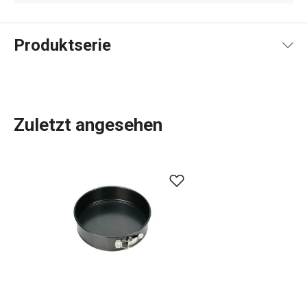
Produktserie
Zuletzt angesehen
Küchenutensilien
, die Ihnen jeden Tag die Arbeit
erleichtern? In der DELÍCIA-Produktpalette ist für jeden,
der backt, etwas dabei:
Backbleche
in verschiedenen
Größen,
Backformen
in allen Formen, Größen und
Materialien,
Kuchenformen
, Torten- und
Brotformen
und
Dutzende verschiedene
Backwerkzeuge
. Wir haben
Backwaren für Profis. Für Anfänger haben wir Gadgets
entwickelt, die das Backen zum Kinderspiel machen.
Wählen Sie aus dem immer größer werdenden DELÍCIA-