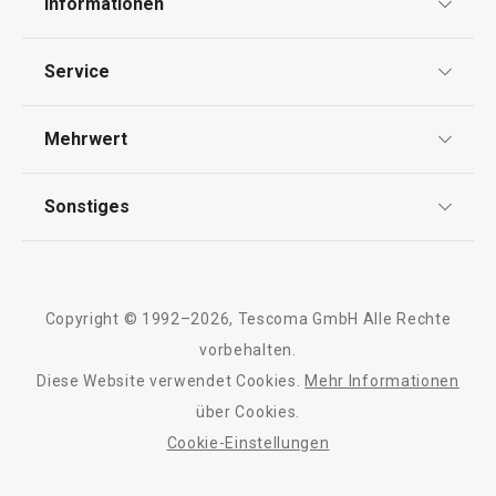
Informationen
Haushalt
Datenschutz
Service
Widerrufsrecht
Versand & Zahlung
Mehrwert
Impressum
FAQ
AGB
TESCOMA Club
Sonstiges
Kontaktformular
Design
Garantie
Meilensteine
Trusted Shops
Rücksendung und Reklamation
Über TESCOMA
Neuheiten
Copyright © 1992–2026, Tescoma GmbH Alle Rechte
Qualität
Für Unternehmen
Kühl-Kuchentran
vorbehalten.
Set für halbgetauchte Kekse
Servierbrett mit
DELÍCIA
Diese Website verwendet Cookies.
Mehr Informationen
Barrierefreiheit
ø 34 cm
über Cookies.
Cookie-Einstellungen
11,90 €
27,90 €