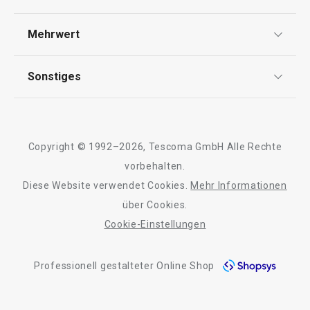
Widerrufsrecht
Versand & Zahlung
Mehrwert
Impressum
FAQ
AGB
TESCOMA Club
Sonstiges
Kontaktformular
Design
Garantie
Meilensteine
Trusted Shops
Rücksendung und Reklamation
Über TESCOMA
Neuheiten
Copyright © 1992–2026, Tescoma GmbH Alle Rechte
Qualität
Für Unternehmen
Kühl-Kuchentran
vorbehalten.
Set für halbgetauchte Kekse
Servierbrett mit
DELÍCIA
Diese Website verwendet Cookies.
Mehr Informationen
Barrierefreiheit
ø 34 cm
über Cookies.
Cookie-Einstellungen
11,90 €
27,90 €
Auf Lager
Auf Lager
Professionell gestalteter Online Shop
Warenkorb
Warenkorb