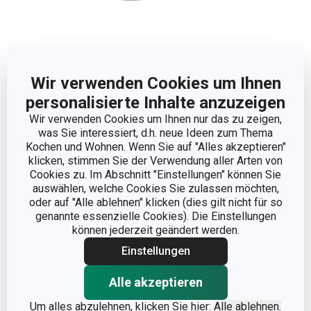
Wir verwenden Cookies um Ihnen
Abmessungen
personalisierte Inhalte anzuzeigen
Wir verwenden Cookies um Ihnen nur das zu zeigen,
was Sie interessiert, d.h. neue Ideen zum Thema
PRODUKTHÖHE (CM)
7
Kochen und Wohnen. Wenn Sie auf "Alles akzeptieren"
klicken, stimmen Sie der Verwendung aller Arten von
DURCHMESSER (CM)
23
Cookies zu. Im Abschnitt "Einstellungen" können Sie
auswählen, welche Cookies Sie zulassen möchten,
oder auf "Alle ablehnen" klicken (dies gilt nicht für so
genannte essenzielle Cookies). Die Einstellungen
Andere Parameter
können jederzeit geändert werden.
Einstellungen
FÜR DEN OFEN
Ja
GEEIGNET
Alle akzeptieren
KATEGORIE
Backformen
Um alles abzulehnen, klicken Sie hier:
Alle ablehnen.