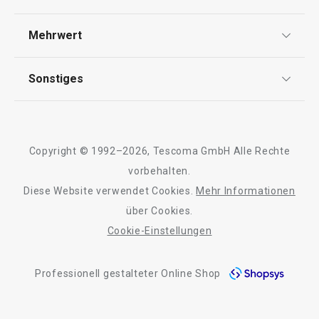
Widerrufsrecht
Versand & Zahlung
Mehrwert
Impressum
FAQ
AGB
TESCOMA Club
Sonstiges
Kontaktformular
Design
Garantie
Meilensteine
Trusted Shops
Rücksendung und Reklamation
Über TESCOMA
Neuheiten
Copyright © 1992–2026, Tescoma GmbH Alle Rechte
Qualität
Für Unternehmen
Kühl-Kuchentran
vorbehalten.
Set für halbgetauchte Kekse
Servierbrett mit
DELÍCIA
Diese Website verwendet Cookies.
Mehr Informationen
Barrierefreiheit
ø 34 cm
über Cookies.
Cookie-Einstellungen
11,90 €
27,90 €
Auf Lager
Auf Lager
Professionell gestalteter Online Shop
Warenkorb
Warenkorb