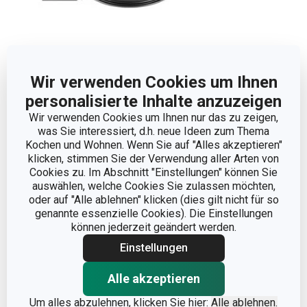
Wir verwenden Cookies um Ihnen
Abmessungen
personalisierte Inhalte anzuzeigen
Wir verwenden Cookies um Ihnen nur das zu zeigen,
was Sie interessiert, d.h. neue Ideen zum Thema
PRODUKTHÖHE (CM)
7
Kochen und Wohnen. Wenn Sie auf "Alles akzeptieren"
klicken, stimmen Sie der Verwendung aller Arten von
DURCHMESSER (CM)
28
Cookies zu. Im Abschnitt "Einstellungen" können Sie
auswählen, welche Cookies Sie zulassen möchten,
oder auf "Alle ablehnen" klicken (dies gilt nicht für so
genannte essenzielle Cookies). Die Einstellungen
Andere Parameter
können jederzeit geändert werden.
Einstellungen
FÜR DEN OFEN
Ja
GEEIGNET
Alle akzeptieren
KATEGORIE
Backformen
Um alles abzulehnen, klicken Sie hier:
Alle ablehnen.