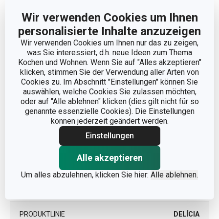
Wir verwenden Cookies um Ihnen
personalisierte Inhalte anzuzeigen
Abmessungen
Wir verwenden Cookies um Ihnen nur das zu zeigen,
was Sie interessiert, d.h. neue Ideen zum Thema
Kochen und Wohnen. Wenn Sie auf "Alles akzeptieren"
DURCHMESSER (CM)
30
klicken, stimmen Sie der Verwendung aller Arten von
Cookies zu. Im Abschnitt "Einstellungen" können Sie
auswählen, welche Cookies Sie zulassen möchten,
Andere Parameter
oder auf "Alle ablehnen" klicken (dies gilt nicht für so
genannte essenzielle Cookies). Die Einstellungen
können jederzeit geändert werden.
Teigzubereitung und
KATEGORIE
Einstellungen
Verarbeitung
Alle akzeptieren
MATERIAL
Kunststoff
Um alles abzulehnen, klicken Sie hier:
Alle ablehnen.
PRODUKTART
Accesoires
PRODUKTLINIE
DELÍCIA