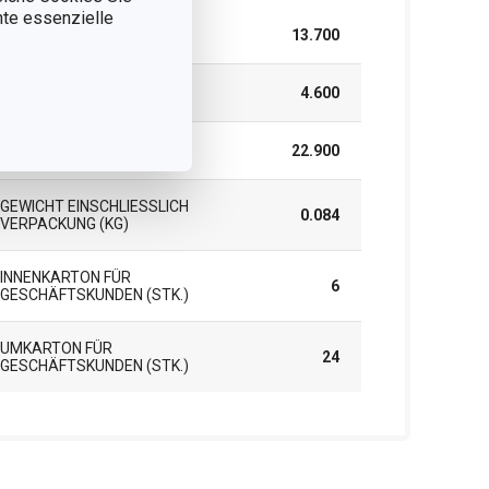
nnte essenzielle
BREITE (CM)
13.700
HÖHE (CM)
4.600
LÄNGE (CM)
22.900
GEWICHT EINSCHLIESSLICH V
0.084
ERPACKUNG (KG)
INNENKARTON FÜR
6
GESCHÄFTSKUNDEN (STK.)
UMKARTON FÜR
24
GESCHÄFTSKUNDEN (STK.)