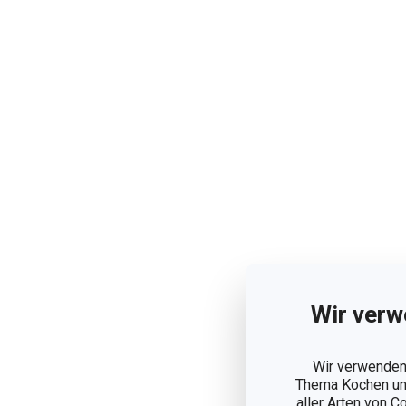
Wir verw
Wir verwenden 
Thema Kochen und
aller Arten von C