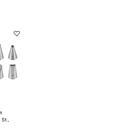
en
 St.,