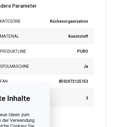
dere Parameter
KATEGORIE
Küchenorganisation
MATERIAL
Kunststoff
PRODUKTLINIE
PURO
SPÜLMASCHINE
Ja
EAN
8592973125153
GARANTIE (IN
e Inhalte
3
JAHREN)
 neue Ideen zum
ie der Verwendung
rpackung
welche Cookies Sie