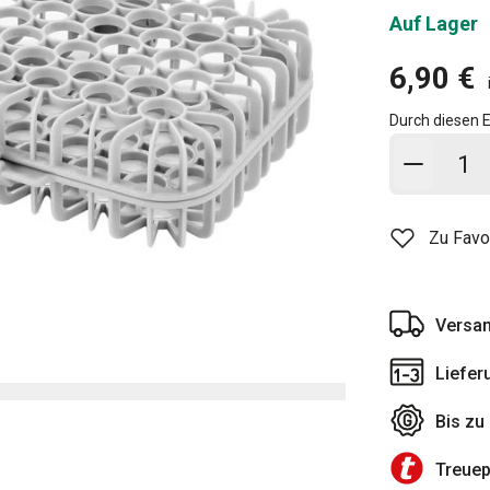
Auf Lager
6,90 €
Durch diesen E
In den
Zu Favo
Versan
Liefer
Bis zu
Treue