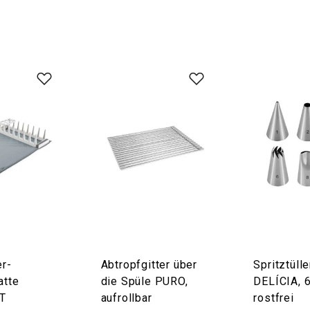
r-
Abtropfgitter über
Spritztüll
atte
die Spüle PURO,
DELÍCIA, 6
T
aufrollbar
rostfrei