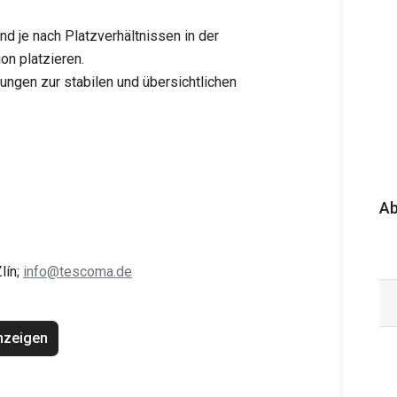
d je nach Platzverhältnissen in der
on platzieren.
ngen zur stabilen und übersichtlichen
A
lín;
info@tescoma.de
nzeigen