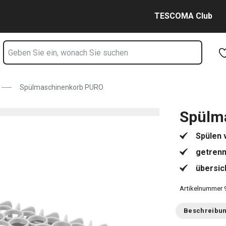
Zum Hauptinhalt springen
Zur Navigation springen
Zur Suche springen
TESCOMA Club
Spülmaschinenkorb PURO
Spülm
Spülen 
getrenn
übersic
Artikelnummer
Beschreibu