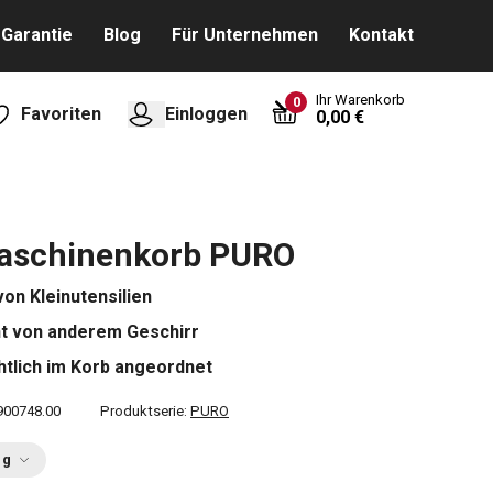
Garantie
Blog
Für Unternehmen
Kontakt
Ihr Warenkorb
0
Favoriten
Einloggen
0,00 €
aschinenkorb PURO
von Kleinutensilien
t von anderem Geschirr
htlich im Korb angeordnet
900748.00
Produktserie:
PURO
ng