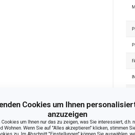
M
P
P
F
I
G
enden Cookies um Ihnen personalisiert
G
anzuzeigen
Cookies um Ihnen nur das zu zeigen, was Sie interessiert, d.h.
E
 Wohnen. Wenn Sie auf "Alles akzeptieren" klicken, stimmen S
ookies zu. Im Abschnitt "Einstellungen" können Sie auswählen, 