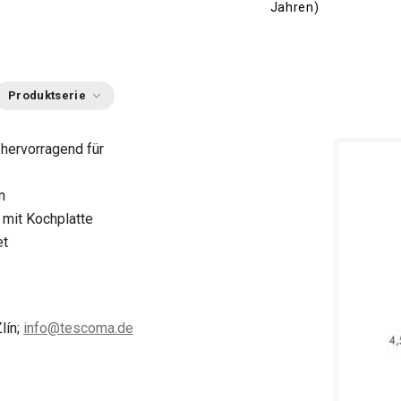
Jahren)
Produktserie
 hervorragend für
n
 mit Kochplatte
et
lín;
info@tescoma.de