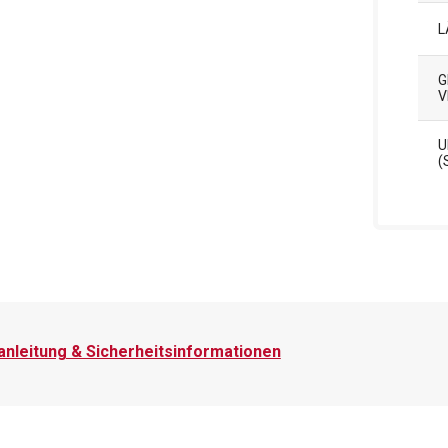
L
G
E
U
(
nleitung & Sicherheitsinformationen