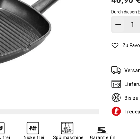
Durch diesen E
In den
Zu Favo
Versan
Liefer
Bis zu
Treue
 frei
Nickelfrei
Spülmaschine
Garantie (in