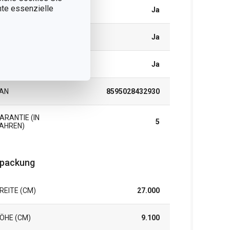
nnte essenzielle
FOA FREI
Ja
ICKELFREI
Ja
PÜLMASCHINE
Ja
AN
8595028432930
ARANTIE (IN
5
AHREN)
packung
REITE (CM)
27.000
ÖHE (CM)
9.100