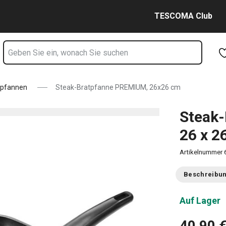
m Seite
Zum Hauptinhalt springen
Zur Navigation springen
Zur Suche springen
TESCOMA Club
llpfannen
Steak-Bratpfanne PREMIUM, 26x26 cm
Steak
26 x 2
Artikelnummer
Beschreibu
Auf Lager
40,90 