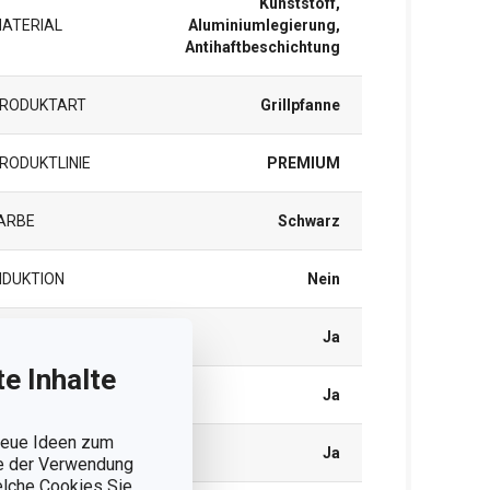
Kunststoff,
ATERIAL
Aluminiumlegierung,
Antihaftbeschichtung
RODUKTART
Grillpfanne
RODUKTLINIE
PREMIUM
ARBE
Schwarz
NDUKTION
Nein
ASHERD
Ja
e Inhalte
LAS-/KERAMIKHERD
Ja
 neue Ideen zum
LEKTROHERD
Ja
ie der Verwendung
welche Cookies Sie