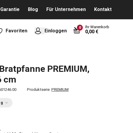
Garantie
Blog
Für Unternehmen
Kontakt
Ihr Warenkorb
0
Favoriten
Einloggen
0,00 €
-Bratpfanne PREMIUM,
6 cm
601246.00
Produktserie:
PREMIUM
ng
€