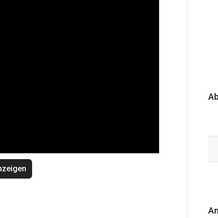
A
nzeigen
An