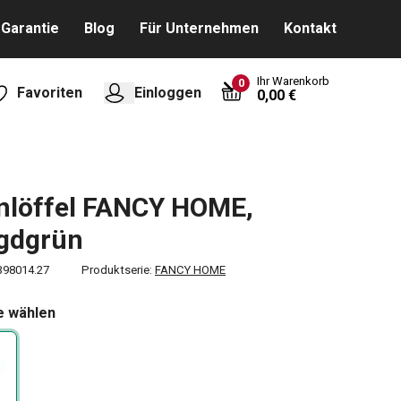
Garantie
Blog
Für Unternehmen
Kontakt
Ihr Warenkorb
0
Favoriten
Einloggen
0,00 €
nlöffel FANCY HOME,
gdgrün
398014.27
Produktserie:
FANCY HOME
e wählen