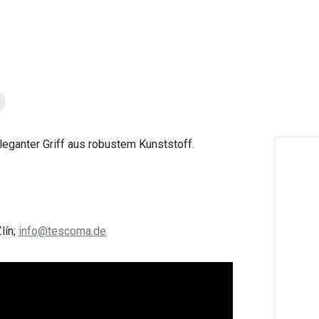
leganter Griff aus robustem Kunststoff.
lín;
info@tescoma.de