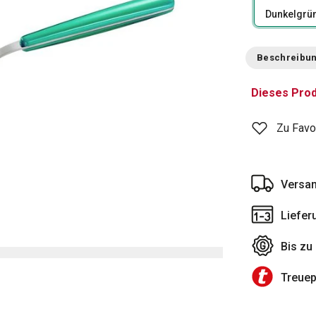
Dunkelgrü
Beschreibu
Dieses Prod
Zu Favo
Versan
Liefer
Bis zu
Treue