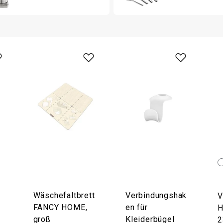
Wäschefaltbrett
Verbindungshak
V
FANCY HOME,
en für
H
groß
Kleiderbügel
2