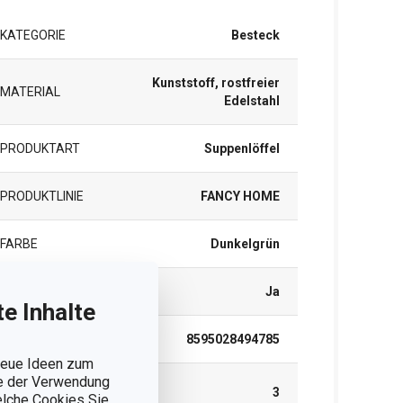
KATEGORIE
Besteck
Kunststoff, rostfreier
MATERIAL
Edelstahl
PRODUKTART
Suppenlöffel
PRODUKTLINIE
FANCY HOME
FARBE
Dunkelgrün
SPÜLMASCHINE
Ja
e Inhalte
EAN
8595028494785
 neue Ideen zum
ie der Verwendung
GARANTIE (IN
3
welche Cookies Sie
JAHREN)