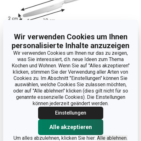
Wir verwenden Cookies um Ihnen
personalisierte Inhalte anzuzeigen
Wir verwenden Cookies um Ihnen nur das zu zeigen,
was Sie interessiert, d.h. neue Ideen zum Thema
Abmessungen
Kochen und Wohnen. Wenn Sie auf "Alles akzeptieren"
klicken, stimmen Sie der Verwendung aller Arten von
PRODUKTBREITE (CM)
2
Cookies zu. Im Abschnitt "Einstellungen" können Sie
auswählen, welche Cookies Sie zulassen möchten,
oder auf "Alle ablehnen" klicken (dies gilt nicht für so
PRODUKTHÖHE (CM)
1.5
genannte essenzielle Cookies). Die Einstellungen
können jederzeit geändert werden.
PRODUKTLÄNGE (CM)
22
Einstellungen
Alle akzeptieren
KLINGENLÄNGE (CM)
10
Um alles abzulehnen, klicken Sie hier:
Alle ablehnen.