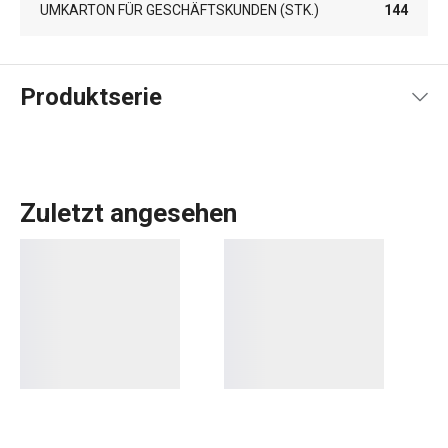
UMKARTON FÜR GESCHÄFTSKUNDEN (STK.)
144
Produktserie
Zuletzt angesehen
Alles, was Sie brauchen, um Ihr
Zuhause
zu einem
schönen und gemütlichen Ort zum Leben zu machen,
finden Sie in der Linie FANCY HOME. Ob es um das
Essen
geht, um die Organisation Ihres Zuhauses mit
Aufbewahrungsboxen
und
Organizern
oder um die
Erleichterung des Bügelns
, Sie sind in der richtigen
Kategorie. Wir haben auch die Düfte für Ihr Zuhause nicht
vergessen:
Duftzerstäuber
,
Duftlampen
und