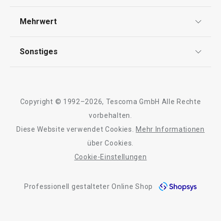
Widerrufsrecht
Versand & Zahlung
Mehrwert
Impressum
FAQ
AGB
TESCOMA Club
Sonstiges
Kontaktformular
Design
Garantie
Meilensteine
Wasserverdunster FANCY HOME
Wäschesack FA
Trusted Shops
Rücksendung und Reklamation
Stones 420 ml
Über TESCOMA
Copyright © 1992–2026, Tescoma GmbH Alle Rechte
Qualität
Für Unternehmen
vorbehalten.
Diese Website verwendet Cookies.
Mehr Informationen
Barrierefreiheit
16,90 €
35,90 €
über Cookies.
Auf Lager
Auf Lager
Cookie-Einstellungen
Warenkorb
Farbe wählen
Professionell gestalteter Online Shop