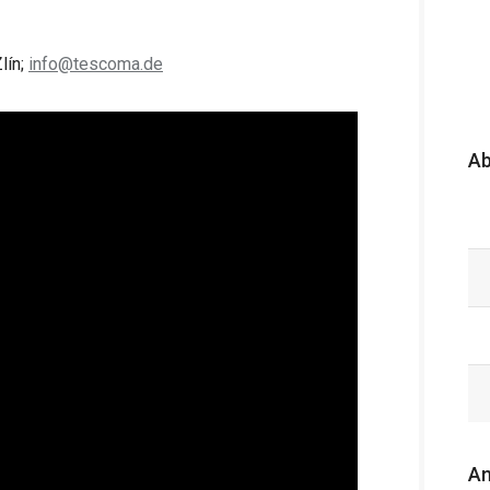
lín;
info@tescoma.de
A
An