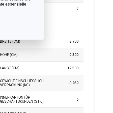
nnte essenzielle
GARANTIE (IN JAHREN)
2
rpackung
BREITE (CM)
8.700
HÖHE (CM)
9.300
LÄNGE (CM)
12.500
GEWICHT EINSCHLIESSLICH V
0.259
ERPACKUNG (KG)
INNENKARTON FÜR
6
GESCHÄFTSKUNDEN (STK.)