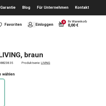
Garantie
Blog
Für Unternehmen
Kontakt
Ihr Warenkorb
0
Favoriten
Einloggen
0,00 €
LIVING, braun
388238.35
Produktserie:
LIVING
e wählen