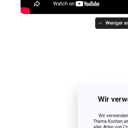
Weniger a
Wir verw
Wir verwenden 
Thema Kochen und
aller Arten von C