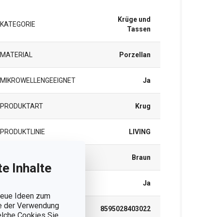
Krüge und
KATEGORIE
Tassen
MATERIAL
Porzellan
MIKROWELLENGEEIGNET
Ja
PRODUKTART
Krug
PRODUKTLINIE
LIVING
FARBE
Braun
e Inhalte
SPÜLMASCHINE
Ja
 neue Ideen zum
ie der Verwendung
EAN
8595028403022
welche Cookies Sie