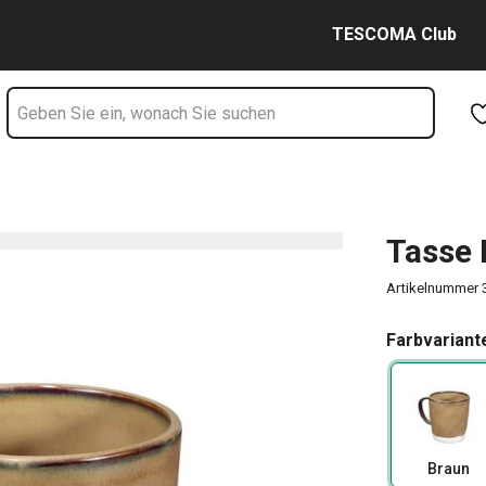
Zum Hauptinhalt springen
Zur Navigation springen
Zur Suche springen
TESCOMA Club
Tasse 
Artikelnummer
Farbvariant
Braun