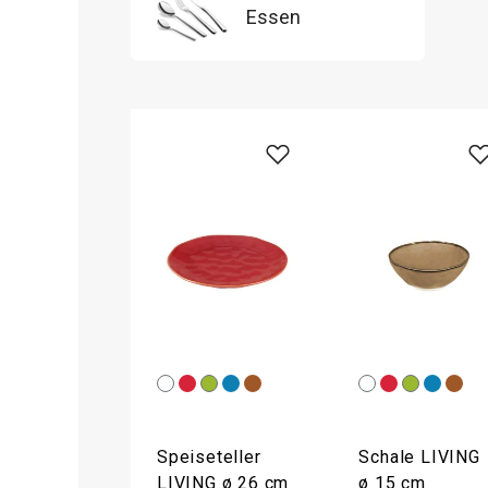
Essen
Speiseteller
Schale LIVING
LIVING ø 26 cm
ø 15 cm