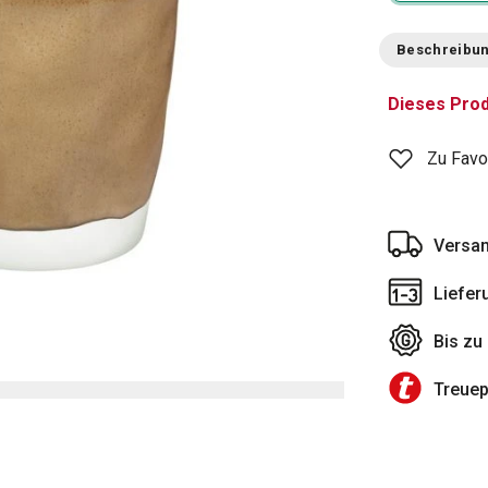
Beschreibu
Dieses Prod
Zu Favo
Versan
Liefer
Bis zu
Treue