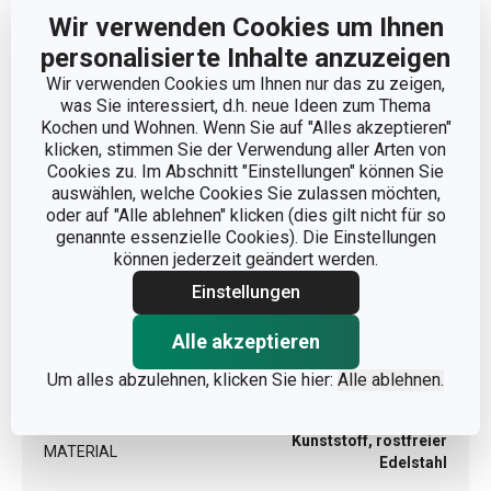
Wir verwenden Cookies um Ihnen
personalisierte Inhalte anzuzeigen
Abmessungen
Wir verwenden Cookies um Ihnen nur das zu zeigen,
was Sie interessiert, d.h. neue Ideen zum Thema
Kochen und Wohnen. Wenn Sie auf "Alles akzeptieren"
PRODUKTBREITE (CM)
3
klicken, stimmen Sie der Verwendung aller Arten von
Cookies zu. Im Abschnitt "Einstellungen" können Sie
PRODUKTHÖHE (CM)
1.5
auswählen, welche Cookies Sie zulassen möchten,
oder auf "Alle ablehnen" klicken (dies gilt nicht für so
genannte essenzielle Cookies). Die Einstellungen
PRODUKTLÄNGE (CM)
14
können jederzeit geändert werden.
Einstellungen
Andere Parameter
Alle akzeptieren
Um alles abzulehnen, klicken Sie hier:
Alle ablehnen.
KATEGORIE
Besteck
Kunststoff, rostfreier
MATERIAL
Edelstahl