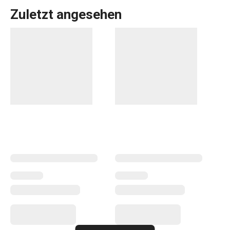
Zuletzt angesehen
Alles, was Sie brauchen, um Ihr
Zuhause
zu einem
schönen und gemütlichen Ort zum Leben zu machen,
finden Sie in der Linie FANCY HOME. Ob es um das
Essen
geht, um die Organisation Ihres Zuhauses mit
Aufbewahrungsboxen
und
Organizern
oder um die
Erleichterung des Bügelns
, Sie sind in der richtigen
Kategorie. Wir haben auch die Düfte für Ihr Zuhause nicht
vergessen:
Duftzerstäuber
,
Duftlampen
und
Nachfüllpackungen.
Haushalt
Haushaltsgeräte