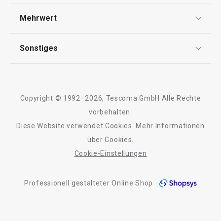
Widerrufsrecht
Versand & Zahlung
Waschen und Reinigen
Mehrwert
Impressum
FAQ
AGB
TESCOMA Club
Outdoor-Aktivitäten
Sonstiges
Kontaktformular
Design
Garantie
Meilensteine
Schneiden
Trusted Shops
Rücksendung und Reklamation
Über TESCOMA
Copyright © 1992–2026, Tescoma GmbH Alle Rechte
Qualität
Essen
Für Unternehmen
vorbehalten.
Diese Website verwendet Cookies.
Mehr Informationen
Barrierefreiheit
über Cookies.
Cookie-Einstellungen
Professionell gestalteter Online Shop