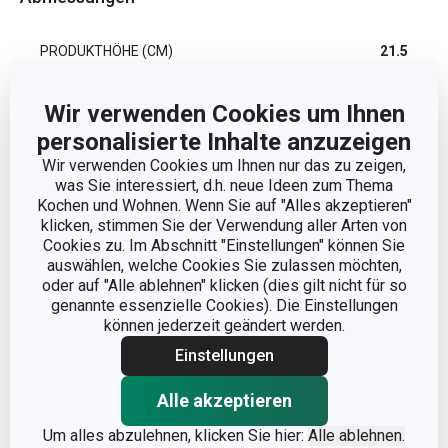
PRODUKTHÖHE (CM)
21.5
VOLUMEN (L)
7
Wir verwenden Cookies um Ihnen
personalisierte Inhalte anzuzeigen
PRODUKTLÄNGE (CM)
32.5
Wir verwenden Cookies um Ihnen nur das zu zeigen,
was Sie interessiert, d.h. neue Ideen zum Thema
Kochen und Wohnen. Wenn Sie auf "Alles akzeptieren"
DURCHMESSER (CM)
24
klicken, stimmen Sie der Verwendung aller Arten von
Cookies zu. Im Abschnitt "Einstellungen" können Sie
DURCHMESSER DES INDUKTIONSBODENS (CM)
23
auswählen, welche Cookies Sie zulassen möchten,
oder auf "Alle ablehnen" klicken (dies gilt nicht für so
genannte essenzielle Cookies). Die Einstellungen
können jederzeit geändert werden.
Andere Parameter
Einstellungen
DECKEL
Ja
Alle akzeptieren
Um alles abzulehnen, klicken Sie hier:
Alle ablehnen.
DETAILS
Mit Abgießdeckel