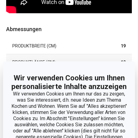
Abmessungen
PRODUKTBREITE (CM)
19
PRODUKTLÄNGE (CM)
19
Wir verwenden Cookies um Ihnen
Andere Parameter
personalisierte Inhalte anzuzeigen
Wir verwenden Cookies um Ihnen nur das zu zeigen,
was Sie interessiert, d.h. neue Ideen zum Thema
KATEGORIE
Küchenorganisation
Kochen und Wohnen. Wenn Sie auf "Alles akzeptieren"
klicken, stimmen Sie der Verwendung aller Arten von
MATERIAL
Baumwolle
Cookies zu. Im Abschnitt "Einstellungen" können Sie
auswählen, welche Cookies Sie zulassen möchten,
oder auf "Alle ablehnen" klicken (dies gilt nicht für so
PRODUKTART
Ofenhandschuh
genannte essenzielle Cookies). Die Einstellungen