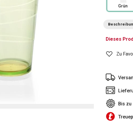
Grün
Beschreibu
Dieses Prod
Zu Favo
Versan
Liefer
Bis zu
Treue