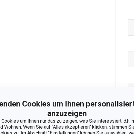
enden Cookies um Ihnen personalisiert
anzuzeigen
Cookies um Ihnen nur das zu zeigen, was Sie interessiert, d.h.
 Wohnen. Wenn Sie auf "Alles akzeptieren" klicken, stimmen S
ookies zu. Im Abschnitt "Einstellungen" können Sie auswählen, 