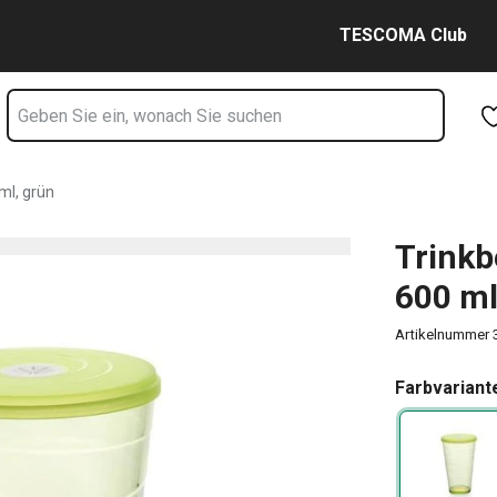
l, grün Seite
Zum Hauptinhalt springen
Zur Navigation springen
Zur Suche springen
TESCOMA Club
ml, grün
Trinkb
600 ml
Artikelnummer
Farbvariant