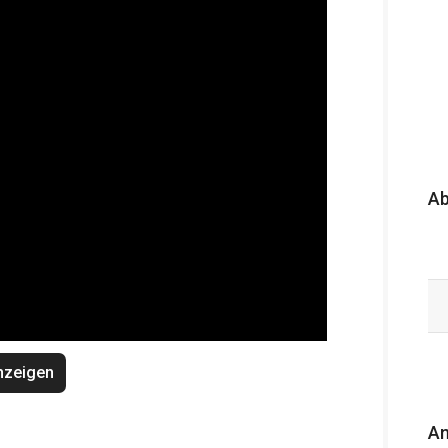
A
nzeigen
An