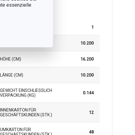
nnte essenzielle
rpackung
TEILE IM SET
1
BREITE (CM)
10.200
HÖHE (CM)
16.200
LÄNGE (CM)
10.200
GEWICHT EINSCHLIESSLICH V
0.144
ERPACKUNG (KG)
INNENKARTON FÜR
12
GESCHÄFTSKUNDEN (STK.)
UMKARTON FÜR
48
GESCHÄFTSKUNDEN (STK.)