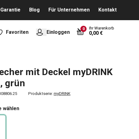
Garantie
Blog
Für Unternehmen
Kontakt
Ihr Warenkorb
0
Favoriten
Einloggen
0,00 €
echer mit Deckel myDRINK
, grün
308806.25
Produktserie:
myDRINK
e wählen