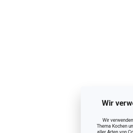
Wir verw
Wir verwenden 
Thema Kochen und
aller Arten von C