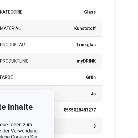
KATEGORIE
Glass
MATERIAL
Kunststoff
PRODUKTART
Trinkglas
PRODUKTLINIE
myDRINK
FARBE
Grün
SPÜLMASCHINE
Ja
e Inhalte
EAN
8595028483277
 neue Ideen zum
GARANTIE (IN JAHREN)
3
ie der Verwendung
welche Cookies Sie