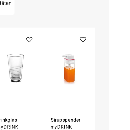
täten
rinkglas
Sirupspender
yDRINK
myDRINK