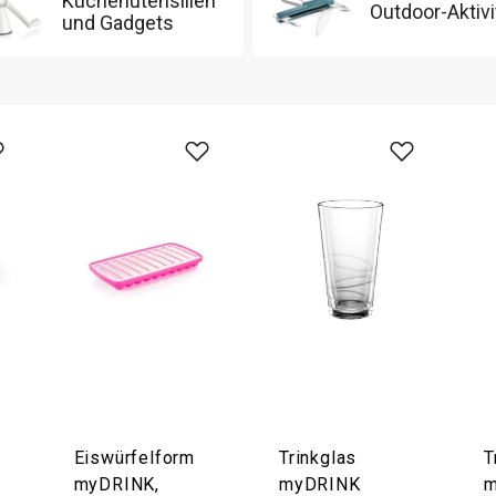
Küchenutensilien
Outdoor-Aktivi
und Gadgets
Eiswürfelform
Trinkglas
T
myDRINK,
myDRINK
m