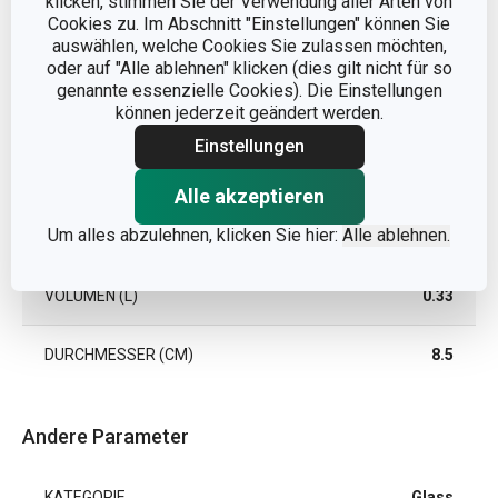
klicken, stimmen Sie der Verwendung aller Arten von
Cookies zu. Im Abschnitt "Einstellungen" können Sie
auswählen, welche Cookies Sie zulassen möchten,
oder auf "Alle ablehnen" klicken (dies gilt nicht für so
genannte essenzielle Cookies). Die Einstellungen
können jederzeit geändert werden.
Einstellungen
Abmessungen
Alle akzeptieren
Um alles abzulehnen, klicken Sie hier:
Alle ablehnen.
PRODUKTHÖHE (CM)
10
VOLUMEN (L)
0.33
DURCHMESSER (CM)
8.5
Andere Parameter
KATEGORIE
Glass