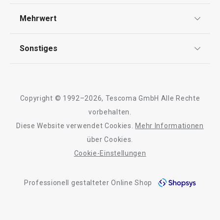
Widerrufsrecht
Versand & Zahlung
Mehrwert
23,90 €
16,90 €
Impressum
FAQ
Auf Lager
Auf Lager
AGB
TESCOMA Club
Sonstiges
Kontaktformular
Warenkorb
Warenkorb
Design
Garantie
Meilensteine
Trusted Shops
Rücksendung und Reklamation
Über TESCOMA
Copyright © 1992–2026, Tescoma GmbH Alle Rechte
Qualität
Alle Produkte der Linie myDRINK
Für Unternehmen
vorbehalten.
Diese Website verwendet Cookies.
Mehr Informationen
Barrierefreiheit
über Cookies.
Cookie-Einstellungen
Professionell gestalteter Online Shop