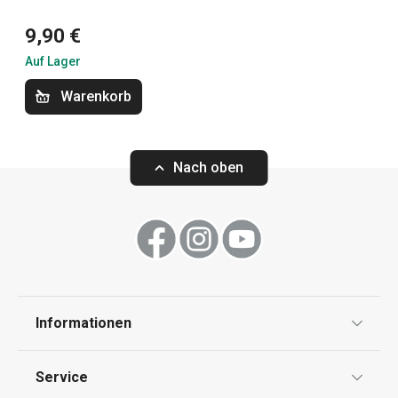
Küchenutensilien und Gadgets
9,90 €
Outdoor-Aktivitäten
Auf Lager
Warenkorb
Nach oben
Informationen
Eiswürfelform mit Behälter
Eiswürfelform m
myDRINK, Würfel
Datenschutz
Service