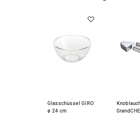
Glasschüssel GIRO
Knoblauc
ø 24 cm
GrandCH