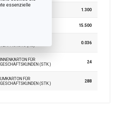
nnte essenzielle
HÖHE (CM)
1.300
LÄNGE (CM)
15.500
GEWICHT EINSCHLIESSLICH V
0.036
ERPACKUNG (KG)
INNENKARTON FÜR
24
GESCHÄFTSKUNDEN (STK.)
UMKARTON FÜR
288
GESCHÄFTSKUNDEN (STK.)