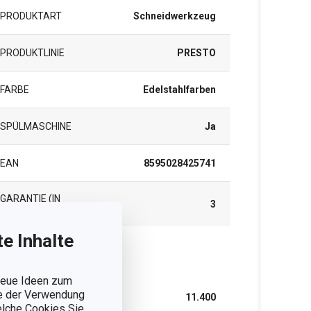
PRODUKTART
Schneidwerkzeug
PRODUKTLINIE
PRESTO
FARBE
Edelstahlfarben
SPÜLMASCHINE
Ja
EAN
8595028425741
GARANTIE (IN
3
JAHREN)
e Inhalte
rpackung
 neue Ideen zum
ie der Verwendung
BREITE (CM)
11.400
welche Cookies Sie