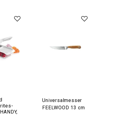
nd
Universalmesser
ites-
FEELWOOD 13 cm
 HANDY,