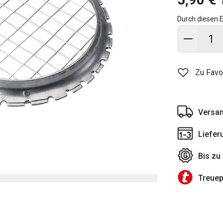
Durch diesen E
In den
Zu Favo
Versan
Liefer
Bis zu
Treue