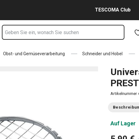
Seite
Zum Hauptinhalt springen
Zur Navigation springen
Zur Suche springen
TESCOMA Club
Obst- und Gemüseverarbeitung
Schneider und Hobel
Univer
PRES
Artikelnummer
Beschreibu
Auf Lager
5,90 €