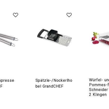
Würfel- u
hpresse
Spätzle-/Nockerlho
Pommes-fr
EF
bel GrandCHEF
Schneider
2 Klingen