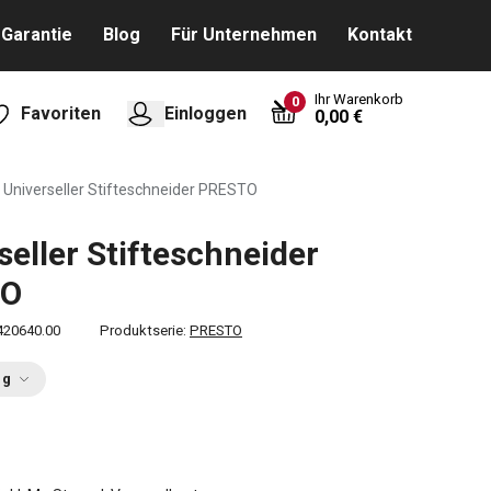
Garantie
Blog
Für Unternehmen
Kontakt
Ihr Warenkorb
0
Favoriten
Einloggen
0,00 €
Universeller Stifteschneider PRESTO
seller Stifteschneider
TO
420640.00
Produktserie:
PRESTO
ng