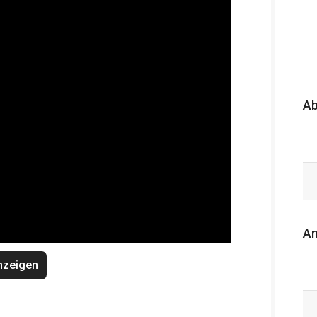
A
An
nzeigen