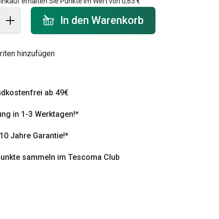
inkauf erhalten Sie Punkte im Wert von
0,63 €
 Warenkorb - Menge
In den Warenkorb
riten hinzufügen
dkostenfrei ab 49€
ung in 1-3 Werktagen!*
 10 Jahre Garantie!*
punkte sammeln im Tescoma Club