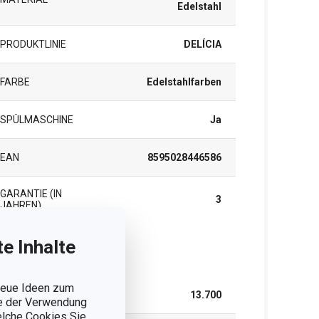
Edelstahl
PRODUKTLINIE
DELÍCIA
FARBE
Edelstahlfarben
SPÜLMASCHINE
Ja
EAN
8595028446586
GARANTIE (IN
3
JAHREN)
e Inhalte
rpackung
 neue Ideen zum
BREITE (CM)
13.700
ie der Verwendung
welche Cookies Sie