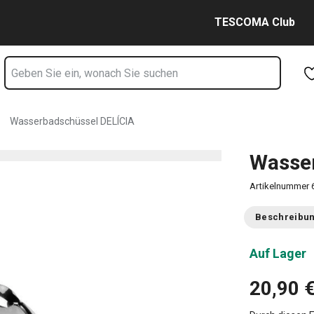
Zum Hauptinhalt springen
Zur Navigation springen
Zur Suche springen
TESCOMA Club
Wasserbadschüssel DELÍCIA
Wasse
Artikelnummer
Beschreibu
Auf Lager
20,90 