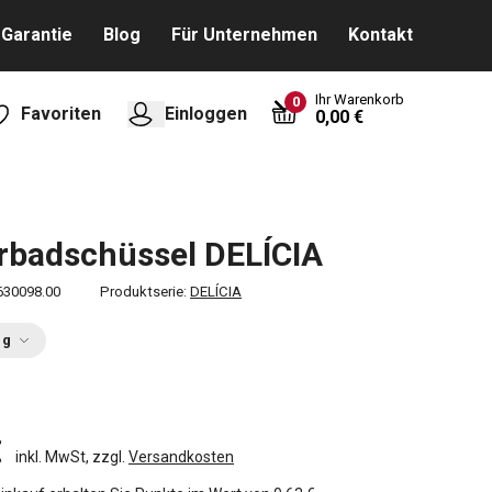
Garantie
Blog
Für Unternehmen
Kontakt
Ihr Warenkorb
0
Favoriten
Einloggen
0,00 €
rbadschüssel DELÍCIA
630098.00
Produktserie:
DELÍCIA
ng
€
inkl. MwSt, zzgl.
Versandkosten