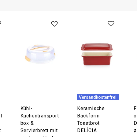
Versandkostenfrei
Kühl-
Keramische
F
t
Kuchentransport
Backform
o
box &
Toastbrot
D
t
Servierbrett mit
DELÍCIA
ø