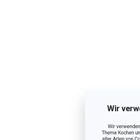
Wir verw
Wir verwenden 
Thema Kochen und
aller Arten von C