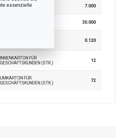
nnte essenzielle
HÖHE (CM)
7.000
LÄNGE (CM)
30.000
GEWICHT EINSCHLIESSLICH V
0.120
ERPACKUNG (KG)
INNENKARTON FÜR
12
GESCHÄFTSKUNDEN (STK.)
UMKARTON FÜR
72
GESCHÄFTSKUNDEN (STK.)