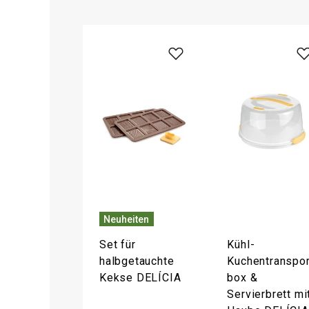
Neuheiten
Set für
Kühl-
halbgetauchte
Kuchentranspor
Kekse DELÍCIA
box &
Servierbrett mi