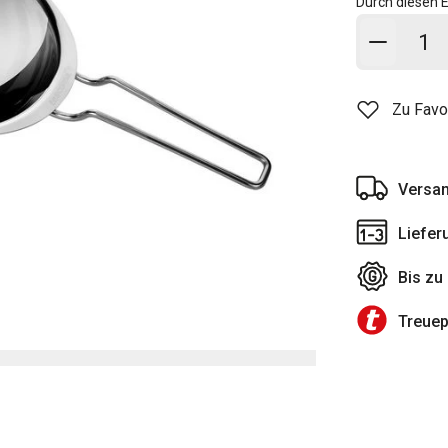
Durch diesen E
In den
Zu Favo
Versan
Liefer
Bis zu
Treue