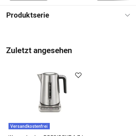
Produktserie
Zuletzt angesehen
Küchenhelfer
,
hochwertiges Kochgeschirr
aus Edelstahl
oder hochwertige
Küchengeräte
, die lange halten? Werfen
Sie einen Blick auf das PRESIDENT-Sortiment, das sich
durch perfekte Ergonomie in Kombination mit
hochwertigen Materialien und erstklassiger Verarbeitung
auszeichnet. Dazu gehört auch zeitlose
Topfsets aus
Edelstahl
. Neben
Küchenwerkzeugen und -utensilien
gehören auch
Elektrogeräte
wie Küchenmaschine,
Versandkostenfrei
Stabmixer, Suppenmaschine oder
Siebträger-