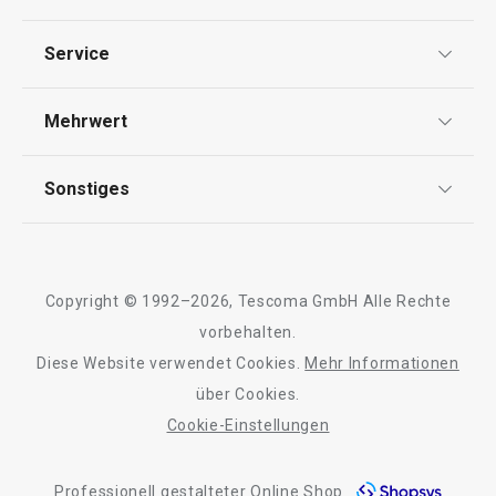
Datenschutz
Haushalt
Service
Widerrufsrecht
Versand & Zahlung
Waschen und Reinigen
Mehrwert
Impressum
FAQ
AGB
TESCOMA Club
Outdoor-Aktivitäten
Sonstiges
Kontaktformular
Design
Garantie
Meilensteine
Schneiden
Trusted Shops
Rücksendung und Reklamation
Über TESCOMA
Copyright © 1992–2026, Tescoma GmbH Alle Rechte
Qualität
Essen
Für Unternehmen
vorbehalten.
Diese Website verwendet Cookies.
Mehr Informationen
Barrierefreiheit
über Cookies.
Cookie-Einstellungen
Professionell gestalteter Online Shop