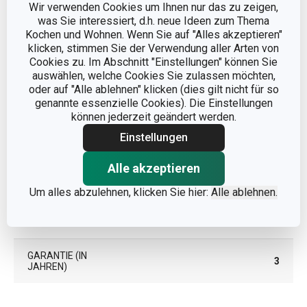
Wir verwenden Cookies um Ihnen nur das zu zeigen,
was Sie interessiert, d.h. neue Ideen zum Thema
Kunststoff, rostfreier
MATERIAL
Kochen und Wohnen. Wenn Sie auf "Alles akzeptieren"
Edelstahl
klicken, stimmen Sie der Verwendung aller Arten von
Cookies zu. Im Abschnitt "Einstellungen" können Sie
auswählen, welche Cookies Sie zulassen möchten,
PRODUKTART
Schneidwerkzeug
oder auf "Alle ablehnen" klicken (dies gilt nicht für so
genannte essenzielle Cookies). Die Einstellungen
PRODUKTLINIE
PRESTO
können jederzeit geändert werden.
Einstellungen
FARBE
Grün
Alle akzeptieren
SPÜLMASCHINE
Ja
Um alles abzulehnen, klicken Sie hier:
Alle ablehnen.
EAN
8595028439403
GARANTIE (IN
3
JAHREN)