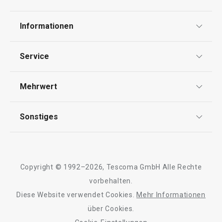
Getränke
Informationen
Datenschutz
Essen
Service
Widerrufsrecht
Versand & Zahlung
Mehrwert
Impressum
FAQ
AGB
TESCOMA Club
Sonstiges
Kontaktformular
Design
Garantie
Meilensteine
Trusted Shops
Rücksendung und Reklamation
Über TESCOMA
Copyright © 1992–2026, Tescoma GmbH Alle Rechte
Qualität
Für Unternehmen
vorbehalten.
Neuheiten
Versandkostenfrei
Neuheiten
Diese Website verwendet Cookies.
Mehr Informationen
Barrierefreiheit
Doppelpfanne i-PRESTO ø 26 cm
Schaufel für Sch
über Cookies.
PRESTO