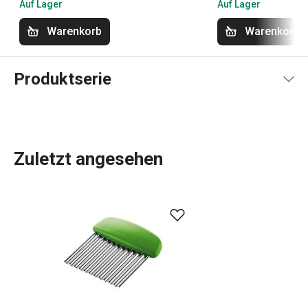
Auf Lager
Auf Lager
Warenkorb
Warenkorb
Produktserie
Zuletzt angesehen
Das umfangreiche PRESTO-Sortiment umfasst
grundlegende
praktische Küchenutensilien
. Sie werden
aus hochwertigen Materialien hergestellt und sind
dennoch erschwinglich. In der PRESTO-Linie finden Sie
Schaber
,
Dosenöffner
,
Schöpfkellen
,
Siebe
,
Messer
und
andere Küchengeräte. Die Küchengeräte von PRESTO
erleichtern sowohl erfahrenen als auch unerfahrenen