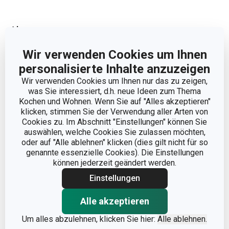
Abmessungen
Wir verwenden Cookies um Ihnen
PRODUKTBREITE (CM)
8.5
personalisierte Inhalte anzuzeigen
Wir verwenden Cookies um Ihnen nur das zu zeigen,
PRODUKTHÖHE (CM)
2
was Sie interessiert, d.h. neue Ideen zum Thema
Kochen und Wohnen. Wenn Sie auf "Alles akzeptieren"
klicken, stimmen Sie der Verwendung aller Arten von
PRODUKTLÄNGE (CM)
30
Cookies zu. Im Abschnitt "Einstellungen" können Sie
auswählen, welche Cookies Sie zulassen möchten,
oder auf "Alle ablehnen" klicken (dies gilt nicht für so
Andere Parameter
genannte essenzielle Cookies). Die Einstellungen
können jederzeit geändert werden.
DETAILS
Einstellungen
Mit Löchern
Alle akzeptieren
KATEGORIE
Küchenutensilien
Um alles abzulehnen, klicken Sie hier:
Alle ablehnen.