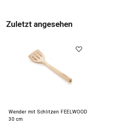
Zuletzt angesehen
Die luxuriösen FEELWOOD-Holzwerkzeuge bestechen auf
den ersten Blick durch ihre abgerundeten Formen und die
natürliche Holzmaserung. Sie haben eine ideale
Ergonomie, eine lange Lebensdauer und verkratzen keine
Oberfläche. Neben
Küchenutensilien
gehören auch
FEELWOOD-
Messer
und
Messerblöcke
aus
hochwertigem japanischem Besteckstahl zu dieser
Produktpalette.
Wender mit Schlitzen FEELWOOD
30 cm
Kochen