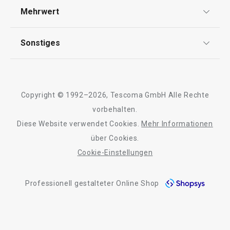
Tablett FEELWOOD 37 x 12 cm,
Tablett FEELWOO
Versand & Zahlung
Mehrwert
Impressum
oval
FAQ
AGB
TESCOMA Club
Sonstiges
Kontaktformular
Design
11,90 €
9,90 €
Garantie
Meilensteine
Auf Lager
Auf Lager
Trusted Shops
Rücksendung und Reklamation
Über TESCOMA
Warenkorb
Warenkorb
Copyright © 1992–2026, Tescoma GmbH Alle Rechte
Qualität
Für Unternehmen
vorbehalten.
Diese Website verwendet Cookies.
Mehr Informationen
Barrierefreiheit
über Cookies.
Alle Produkte der Linie FEELWOOD
Cookie-Einstellungen
Professionell gestalteter Online Shop