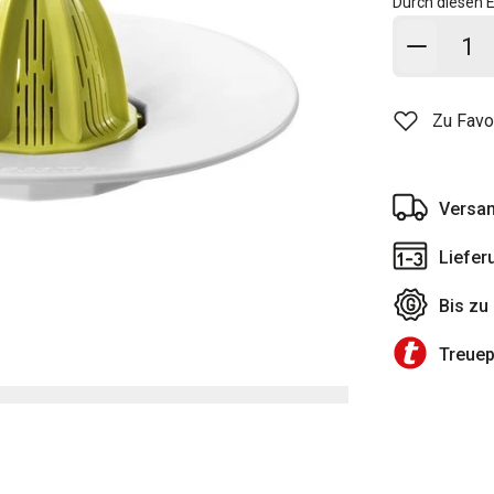
Durch diesen E
In den
Zu Favo
Versan
Liefer
Bis zu
Treue