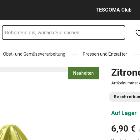
te
Zum Hauptinhalt springen
Zur Navigation springen
Zur Suche springen
TESCOMA Club
Obst- und Gemüseverarbeitung
Pressen und Entsafter
Zitron
Neuheiten
Artikelnummer
Beschreibu
Auf Lager
6,90 €