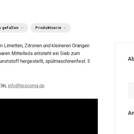
 gefallen
Produktserie
 Limetten, Zitronen und kleineren Orangen
ren Mittelteils entsteht ein Sieb zum
A
nststoff hergestellt, spülmaschinenfest. 3
lín;
info@tescoma.de
An