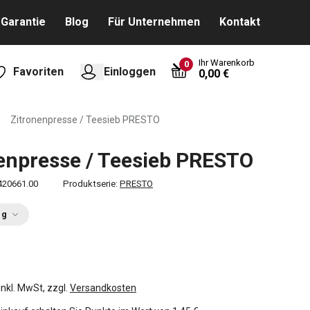
Garantie
Blog
Für Unternehmen
Kontakt
Ihr Warenkorb
0
Favoriten
Einloggen
0,00 €
Zitronenpresse / Teesieb PRESTO
enpresse / Teesieb PRESTO
420661.00
Produktserie:
PRESTO
ng
inkl. MwSt, zzgl.
Versandkosten