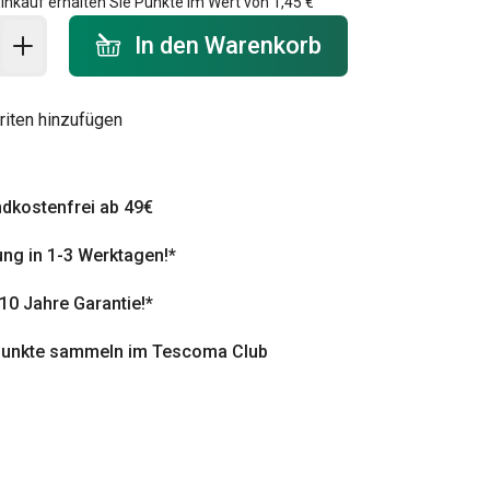
inkauf erhalten Sie Punkte im Wert von
1,45 €
 Warenkorb - Menge
In den Warenkorb
riten hinzufügen
dkostenfrei ab 49€
ung in 1-3 Werktagen!*
 10 Jahre Garantie!*
punkte sammeln im Tescoma Club