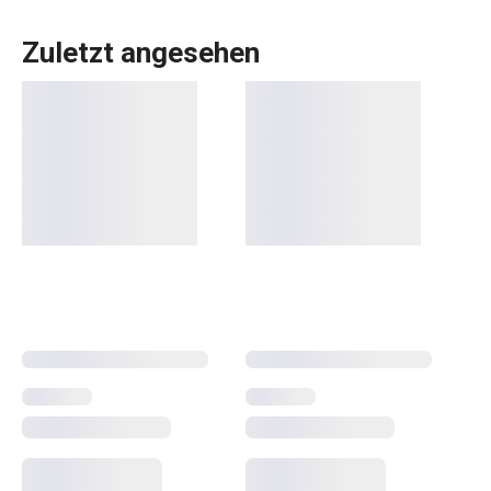
Zuletzt angesehen
Küchenutensilien
, die Ihnen jeden Tag die Arbeit
erleichtern? In der DELÍCIA-Produktpalette ist für jeden,
der backt, etwas dabei:
Backbleche
in verschiedenen
Größen,
Backformen
in allen Formen, Größen und
Materialien,
Kuchenformen
, Torten- und
Brotformen
und
Dutzende verschiedene
Backwerkzeuge
. Wir haben
Backwaren für Profis. Für Anfänger haben wir Gadgets
entwickelt, die das Backen zum Kinderspiel machen.
Wählen Sie aus dem immer größer werdenden DELÍCIA-
Sortiment die passenden Helfer aus! Und probieren Sie
ein neues Rezept aus unserem
Blog
aus.
Backen