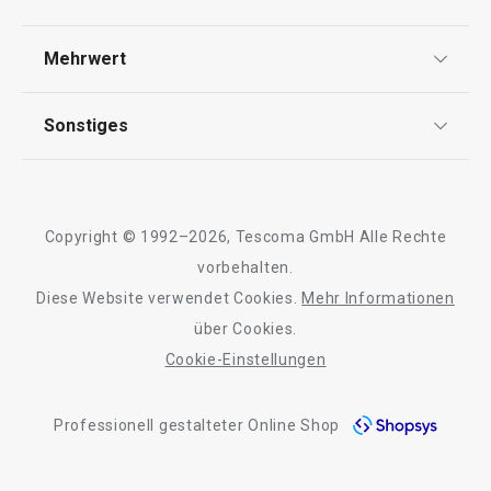
Widerrufsrecht
Auf Lager
Auf Lager
Versand & Zahlung
Mehrwert
Impressum
Warenkorb
Warenkorb
FAQ
AGB
TESCOMA Club
Sonstiges
Kontaktformular
Design
Garantie
Meilensteine
Alle Produkte der Linie FANCY HOME Stones
Trusted Shops
Rücksendung und Reklamation
Über TESCOMA
Copyright © 1992–2026, Tescoma GmbH Alle Rechte
Qualität
Für Unternehmen
vorbehalten.
Diese Website verwendet Cookies.
Mehr Informationen
Barrierefreiheit
über Cookies.
Cookie-Einstellungen
Professionell gestalteter Online Shop