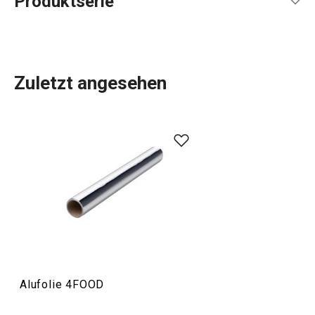
Produktserie
Zuletzt angesehen
Kleine unauffällige Helfer. Es handelt sich um kleine,
nützliche Alltagsprodukte mit dem 4FOOD-Label, die Sie
speziell für die
Aufbewahrung von Lebensmitteln
verwenden können. Zu dieser Produktpalette gehören
Konservengläser
, Aufbewahrungsbeutel, Brotbeutel,
Lebensmittelbeutel
und -folie,
Vakuumfolie und -beutel
,
flexible Silikondeckel und andere Küchenhelfer.
Alufolie 4FOOD
Haushalt