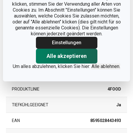
FÜR DEN OFEN
Ja
klicken, stimmen Sie der Verwendung aller Arten von
GEEIGNET
Cookies zu. Im Abschnitt "Einstellungen" können Sie
auswählen, welche Cookies Sie zulassen möchten,
Aufbewahren und Lagern
oder auf "Alle ablehnen" klicken (dies gilt nicht für so
KATEGORIE
von Lebensmitteln
genannte essenzielle Cookies). Die Einstellungen
können jederzeit geändert werden.
MATERIAL
Aluminiumfolie
Einstellungen
Alle akzeptieren
MIKROWELLENGEEIGNET
Nein
Um alles abzulehnen, klicken Sie hier:
Alle ablehnen.
PRODUKTART
Frischhaltefolie
PRODUKTLINIE
4FOOD
TIEFKÜHLGEEIGNET
Ja
EAN
8595028443493