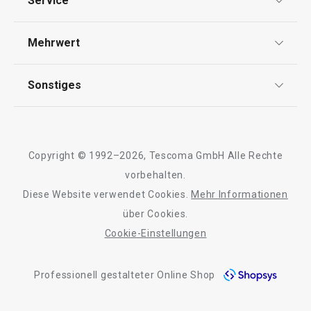
Service
Widerrufsrecht
Versand & Zahlung
Mehrwert
Impressum
FAQ
AGB
TESCOMA Club
Sonstiges
Kontaktformular
Design
Garantie
Meilensteine
Trusted Shops
Rücksendung und Reklamation
Über TESCOMA
Kühlschrankmatte 4FOOD
Elastischer Sil
Copyright © 1992–2026, Tescoma GmbH Alle Rechte
Qualität
47 x 30 cm
ø 30 cm
Für Unternehmen
vorbehalten.
Diese Website verwendet Cookies.
Mehr Informationen
Barrierefreiheit
über Cookies.
7,90 €
11,90 €
Cookie-Einstellungen
Auf Lager
Auf Lager
Warenkorb
Warenkorb
Professionell gestalteter Online Shop