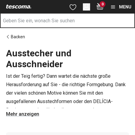
Sie befinden sich auf der Ausstecher und Ausschneider Seite
0
Zum Hauptinhalt springen
Zur Navigation springen
Zur Suche springen
MENU
Backen
Ausstecher und
Ausschneider
Ist der Teig fertig? Dann wartet die nächste große
Herausforderung auf Sie - die richtige Formgebung. Dank
der vielen schönen Motive können Sie mit den
ausgefallenen Ausstechformen oder den DELÍCIA-
Designstempeln mühelos Ihre ausgestochenen
Mehr anzeigen
Süßigkeiten zaubern. Viel Spaß beim kreativen Backen mit
TESCOMA.