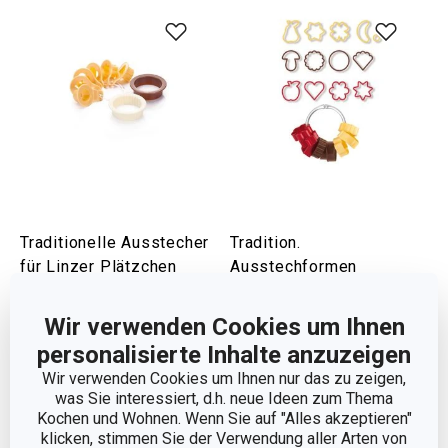
Traditionelle Ausstecher
Tradition.
für Linzer Plätzchen
Ausstechformen
DELÍCIA, 8 St.
DELÍCIA,13St.
Wir verwenden Cookies um Ihnen
6,90 €
8,90 €
personalisierte Inhalte anzuzeigen
Auf Lager
Auf Lager
Wir verwenden Cookies um Ihnen nur das zu zeigen,
Warenkorb
Warenkorb
was Sie interessiert, d.h. neue Ideen zum Thema
Kochen und Wohnen. Wenn Sie auf "Alles akzeptieren"
klicken, stimmen Sie der Verwendung aller Arten von