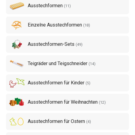
Ausstechformen
(
11
)
Tipp
: Wenn Sie etwas für die
Teigzubereitung
suchen,
finden Sie diese Werkzeuge auch in unserem Angebot –
Einzelne Ausstechformen
suchen Sie
Schüsseln für Teig
,
Rollen für Teig
oder
(
18
)
vielleicht etwas anderes? Schauen Sie sich hier um!
Ausstechformen-Sets
(
49
)
Teigräder und Teigschneider
(
14
)
Ausstechformen für Kinder
(
5
)
Ausstechformen für Weihnachten
(
12
)
Ausstechformen für Ostern
(
4
)