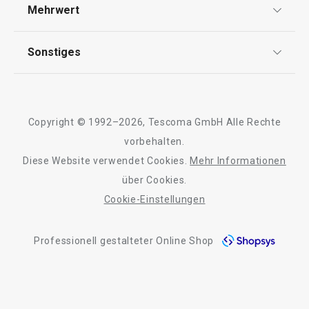
Versand & Zahlung
Mehrwert
Impressum
FAQ
AGB
TESCOMA Club
Sonstiges
Kontaktformular
Design
Garantie
Meilensteine
Trusted Shops
Rücksendung und Reklamation
Über TESCOMA
Copyright © 1992–2026, Tescoma GmbH Alle Rechte
Qualität
Für Unternehmen
vorbehalten.
Diese Website verwendet Cookies.
Mehr Informationen
Barrierefreiheit
über Cookies.
Cookie-Einstellungen
Professionell gestalteter Online Shop