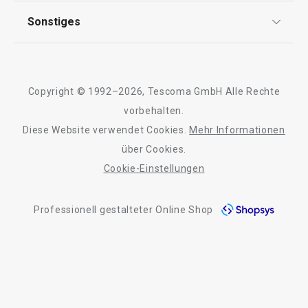
AGB
TESCOMA Club
Sonstiges
Kontaktformular
Design
Garantie
Meilensteine
Trusted Shops
Rücksendung und Reklamation
Über TESCOMA
Neuheiten
Copyright © 1992–2026, Tescoma GmbH Alle Rechte
Qualität
Für Unternehmen
Kühl-Kuchentran
vorbehalten.
Set für halbgetauchte Kekse
Servierbrett mit
DELÍCIA
Diese Website verwendet Cookies.
Mehr Informationen
Barrierefreiheit
ø 34 cm
über Cookies.
Cookie-Einstellungen
11,90 €
27,90 €
Auf Lager
Auf Lager
Professionell gestalteter Online Shop
Warenkorb
Warenkorb
Alle Produkte der Linie DELÍCIA