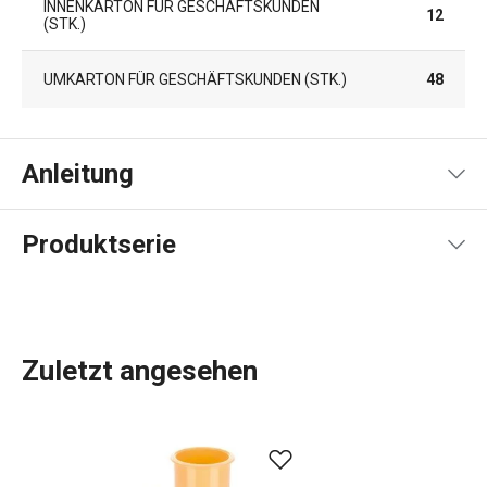
INNENKARTON FÜR GESCHÄFTSKUNDEN
12
(STK.)
UMKARTON FÜR GESCHÄFTSKUNDEN (STK.)
48
Anleitung
Gebrauchsanleitung & Sicherheitsinformationen
Produktserie
Zuletzt angesehen
Küchenutensilien
, die Ihnen jeden Tag die Arbeit
erleichtern? In der DELÍCIA-Produktpalette ist für jeden,
der backt, etwas dabei:
Backbleche
in verschiedenen