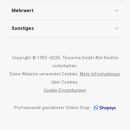
Widerrufsrecht
Versand & Zahlung
Warenkorb
Warenkorb
Mehrwert
Impressum
FAQ
AGB
TESCOMA Club
Sonstiges
Kontaktformular
Design
Alle Produkte der Linie SmartCLICK
Garantie
Meilensteine
Trusted Shops
Rücksendung und Reklamation
Über TESCOMA
Copyright © 1992–2026, Tescoma GmbH Alle Rechte
Qualität
Für Unternehmen
vorbehalten.
Diese Website verwendet Cookies.
Mehr Informationen
Barrierefreiheit
über Cookies.
Cookie-Einstellungen
Professionell gestalteter Online Shop