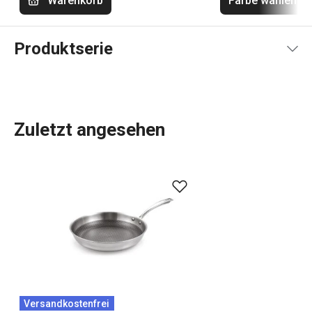
Warenkorb
Farbe wählen
Produktserie
Zuletzt angesehen
SteelCRAFT-Kochgeschirr wird aus hochwertigem
dreischichtigem Edelstahl mit einer revolutionären
Antihaftbeschichtung hergestellt. Der Name SteelCRAFT
(steel = Stahl; craft = Handwerk, Kunst) verbindet die
Stärke und Haltbarkeit von Stahl mit perfekter
Handwerkskunst und originellem Design. Das
SteelCRAFT-
Kochgeschirr
verfügt über einen erhöhten
Stahlrost für intensives und gleichmäßiges Garen und
Versandkostenfrei
Anbraten
ohne Anbrennen
. Dieses Kochgeschirr ist