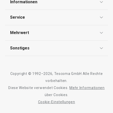
Quadratische Bratpfanne
Wok SteelCRAFT 
Informationen
SteelCRAFT 30 x 30 cm
Deckel
Datenschutz
Service
Widerrufsrecht
89,90 €
99,90 €
Versand & Zahlung
Mehrwert
Impressum
Auf Lager
Auf Lager
FAQ
AGB
TESCOMA Club
Warenkorb
Warenkorb
Sonstiges
Kontaktformular
Design
Garantie
Meilensteine
Trusted Shops
Rücksendung und Reklamation
Über TESCOMA
Alle Produkte der Linie SteelCRAFT
Copyright © 1992–2026, Tescoma GmbH Alle Rechte
Qualität
Für Unternehmen
vorbehalten.
Diese Website verwendet Cookies.
Mehr Informationen
Barrierefreiheit
über Cookies.
Cookie-Einstellungen