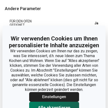
Andere Parameter
FÜR DEN OFEN
Ja
GEEIGNET
Wir verwenden Cookies um Ihnen
KATEGORIE
Bratpfannen
personalisierte Inhalte anzuzeigen
Aluminiumlegierung
Wir verwenden Cookies um Ihnen nur das zu zeigen,
MATERIAL
antihaftbeschichtet,
was Sie interessiert, d.h. neue Ideen zum Thema
rostfreier Edelstahl
Kochen und Wohnen. Wenn Sie auf "Alles akzeptieren"
klicken, stimmen Sie der Verwendung aller Arten von
Cookies zu. Im Abschnitt "Einstellungen" können Sie
PRODUKTART
Bratpfanne
auswählen, welche Cookies Sie zulassen möchten,
oder auf "Alle ablehnen" klicken (dies gilt nicht für so
genannte essenzielle Cookies). Die Einstellungen
PRODUKTLINIE
SteelCRAFT
können jederzeit geändert werden.
Einstellungen
INDUKTION
Ja
Alle akzeptieren