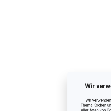
Wir verw
Wir verwenden 
Thema Kochen und
aller Arten von C