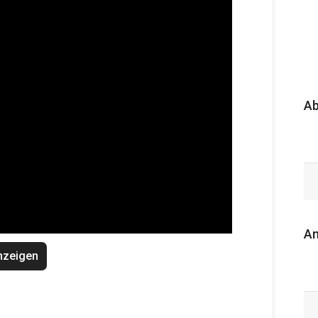
A
An
nzeigen