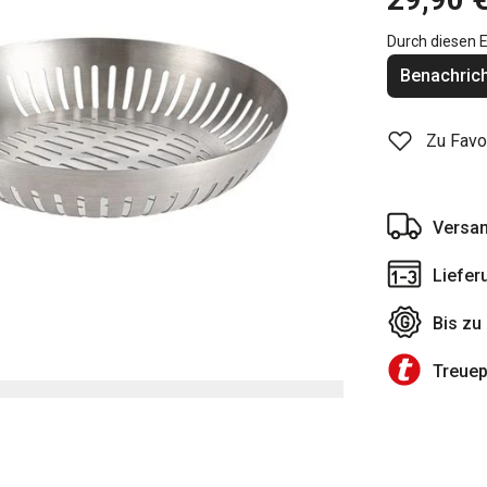
Durch diesen E
Benachrich
Zu Favo
Versan
Liefer
Bis zu
Treue