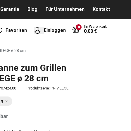
Garantie
Blog
Für Unternehmen
Kontakt
Ihr Warenkorb
0
Favoriten
Einloggen
0,00 €
VILEGE ø 28 cm
anne zum Grillen
EGE ø 28 cm
707424.00
Produktserie:
PRIVILEGE
ng
rbar
€