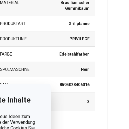
MATERIAL
Brasilianischer
Gummibaum
PRODUKTART
Grillpfanne
PRODUKTLINIE
PRIVILEGE
FARBE
Edelstahlfarben
SPÜLMASCHINE
Nein
EAN
8595028406016
e Inhalte
GARANTIE (IN
3
JAHREN)
 neue Ideen zum
ie der Verwendung
rpackung
welche Cookies Sie