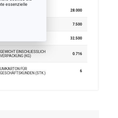
nnte essenzielle
BREITE (CM)
28.000
HÖHE (CM)
7.500
LÄNGE (CM)
32.500
GEWICHT EINSCHLIESSLICH V
0.716
ERPACKUNG (KG)
UMKARTON FÜR
6
GESCHÄFTSKUNDEN (STK.)