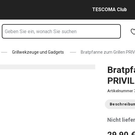
8 cm Seite
Zum Hauptinhalt springen
Zur Navigation springen
Zur Suche springen
TESCOMA Club
Grillwekzeuge und Gadgets
Bratpfanne zum Grillen PRI
Bratpf
PRIVIL
Artikelnummer
Beschreibu
Nicht liefe
29,90 