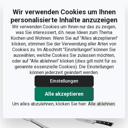
Wir verwenden Cookies um Ihnen
personalisierte Inhalte anzuzeigen
Wir verwenden Cookies um Ihnen nur das zu zeigen,
was Sie interessiert, d.h. neue Ideen zum Thema
Steakmesser PRESTO
Steakmesser HOME
Kochen und Wohnen. Wenn Sie auf "Alles akzeptieren"
klicken, stimmen Sie der Verwendung aller Arten von
12 cm
PROFI, 13 cm
Cookies zu. Im Abschnitt "Einstellungen" können Sie
5,40 €
8,40 €
auswählen, welche Cookies Sie zulassen möchten,
oder auf "Alle ablehnen" klicken (dies gilt nicht für so
Auf Lager
Auf Lager
genannte essenzielle Cookies). Die Einstellungen
können jederzeit geändert werden.
Warenkorb
Warenkorb
Einstellungen
Alle akzeptieren
Um alles abzulehnen, klicken Sie hier:
Alle ablehnen.