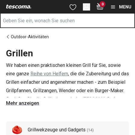
Sie befinden sich auf der Grillen Seite
0
Zum Hauptinhalt springen
Zur Navigation springen
Zur Suche springen
MENU
Outdoor-Aktivitäten
Grillen
Wir haben einen praktischen kleinen Grill für Sie, sowie
eine ganze
Reihe von Helfern
, die die Zubereitung und das
Grillen einfacher und angenehmer machen - zum Beispiel
Grillpfannen, Grillzangen, Wender oder ein Burger-Maker.
Genießen Sie die Grillsaison mit den
TESCOMA
Gadgets
Mehr anzeigen
und werden Sie zum Grillmeister! Der
PARTY TIME Power
Grill
und unsere cleveren Gadgets begleiten Sie durch die
duftende Welt des Grillens.
Grillwekzeuge und Gadgets
(
14
)