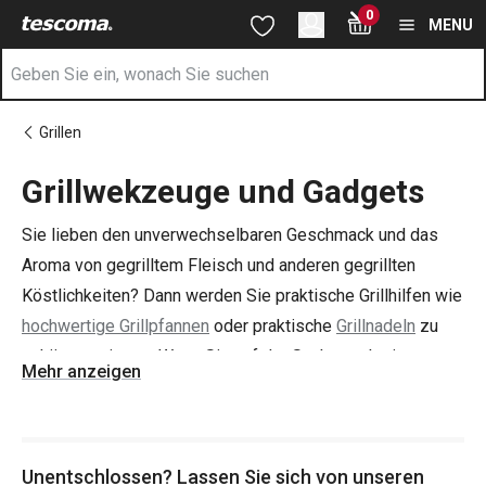
Sie befinden sich auf der Grillwekzeuge und Gadgets Seite
0
Zum Hauptinhalt springen
Zur Navigation springen
Zur Suche springen
MENU
Grillen
Grillwekzeuge und Gadgets
Sie lieben den unverwechselbaren Geschmack und das
Aroma von gegrilltem Fleisch und anderen gegrillten
Köstlichkeiten? Dann werden Sie praktische Grillhilfen wie
hochwertige Grillpfannen
oder praktische
Grillnadeln
zu
schätzen wissen. Wenn Sie auf der Suche nach einem
Mehr anzeigen
kleinen, handlichen und vor allem tragbaren Grill sind,
bieten wir Ihnen auch das gerne an - lernen Sie den
PARTY
TIME Power Grill
kennen.
Unentschlossen? Lassen Sie sich von unseren