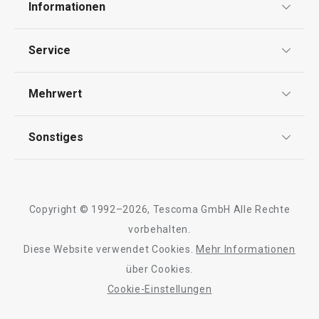
Informationen
Datenschutz
Service
Widerrufsrecht
Versand & Zahlung
Mehrwert
Impressum
FAQ
AGB
TESCOMA Club
Sonstiges
Kontaktformular
Design
Garantie
Meilensteine
Trusted Shops
Rücksendung und Reklamation
Über TESCOMA
Copyright © 1992–2026, Tescoma GmbH Alle Rechte
Qualität
Für Unternehmen
vorbehalten.
Diese Website verwendet Cookies.
Mehr Informationen
Barrierefreiheit
über Cookies.
Cookie-Einstellungen