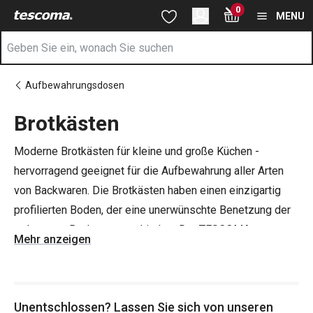
Sie befinden sich auf der Brotkästen Seite
0
Zum Hauptinhalt springen
Zur Navigation springen
Zur Suche springen
MENU
Aufbewahrungsdosen
Brotkästen
Moderne Brotkästen für kleine und große Küchen -
hervorragend geeignet für die Aufbewahrung aller Arten
von Backwaren. Die Brotkästen haben einen einzigartig
profilierten Boden, der eine unerwünschte Benetzung der
gelagerten Backwaren verhindert. Der TESCOMA-
Mehr anzeigen
Brotkasten eignet sich nicht nur für die Aufbewahrung von
ganz normalem Brot - also Brot und Brötchen - sondern
auch für die Lagerung von fetthaltigem Gebäck - zum
Unentschlossen? Lassen Sie sich von unseren
Beispiel Croissants. Wir empfehlen Ihnen, diese