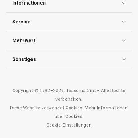
Informationen
Datenschutz
Service
Widerrufsrecht
Versand & Zahlung
Mehrwert
Impressum
FAQ
AGB
TESCOMA Club
Sonstiges
Kontaktformular
Design
Garantie
Meilensteine
Trusted Shops
Rücksendung und Reklamation
Über TESCOMA
Copyright © 1992–2026, Tescoma GmbH Alle Rechte
Qualität
Für Unternehmen
vorbehalten.
Diese Website verwendet Cookies.
Mehr Informationen
Barrierefreiheit
über Cookies.
Cookie-Einstellungen