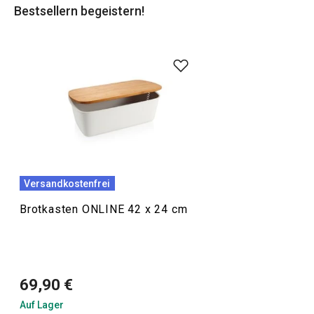
Bestsellern begeistern!
Brotsorten in einem
Lebensmittelbeutel
in den Brotkasten
zu legen.
Tipp
: Vergessen Sie nicht, sich mit
Lebensmittelbehältern
auszustatten - alles hat seinen Platz!
Versandkostenfrei
Brotkasten ONLINE 42 x 24 cm
69,90 €
Auf Lager