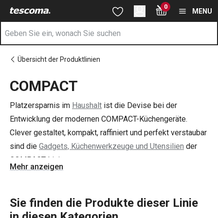
Sie befinden sich auf der COMPACT Seite
0
Zum Hauptinhalt springen
Zur Navigation springen
Zur Suche springen
MENU
Übersicht der Produktlinien
COMPACT
Platzersparnis im
Haushalt
ist die Devise bei der
Entwicklung der modernen COMPACT-Küchengeräte.
Clever gestaltet, kompakt, raffiniert und perfekt verstaubar
sind die
Gadgets, Küchenwerkzeuge und Utensilien
der
COMPACT-Linie.
Mehr anzeigen
Sie finden die Produkte dieser Linie
in diesen Kategorien