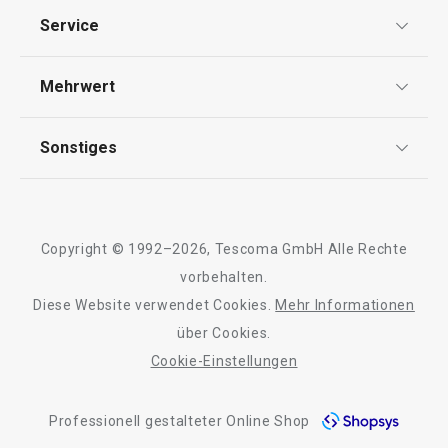
Datenschutz
Service
Widerrufsrecht
Versand & Zahlung
Mehrwert
Impressum
FAQ
AGB
TESCOMA Club
Sonstiges
Kontaktformular
Design
Garantie
Meilensteine
Trusted Shops
Rücksendung und Reklamation
Über TESCOMA
Copyright © 1992–2026, Tescoma GmbH Alle Rechte
Qualität
Für Unternehmen
vorbehalten.
Diese Website verwendet Cookies.
Mehr Informationen
Barrierefreiheit
über Cookies.
Cookie-Einstellungen
Professionell gestalteter Online Shop