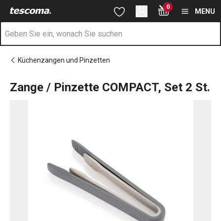
Sie befinden sich auf der Zange / Pinzette COMPACT, Set 2 St. 
0
Zum Hauptinhalt springen
Zur Navigation springen
Zur Suche springen
MENU
Küchenzangen und Pinzetten
Zange / Pinzette COMPACT, Set 2 St.