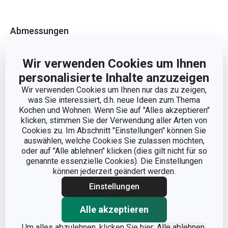
Abmessungen
PRODUKTBREITE (CM)
7.8
Wir verwenden Cookies um Ihnen
personalisierte Inhalte anzuzeigen
PRODUKTHÖHE (CM)
2.8
Wir verwenden Cookies um Ihnen nur das zu zeigen,
was Sie interessiert, d.h. neue Ideen zum Thema
Kochen und Wohnen. Wenn Sie auf "Alles akzeptieren"
PRODUKTLÄNGE (CM)
25
klicken, stimmen Sie der Verwendung aller Arten von
Cookies zu. Im Abschnitt "Einstellungen" können Sie
auswählen, welche Cookies Sie zulassen möchten,
Andere Parameter
oder auf "Alle ablehnen" klicken (dies gilt nicht für so
genannte essenzielle Cookies). Die Einstellungen
können jederzeit geändert werden.
KATEGORIE
Küchenutensilien
Einstellungen
MATERIAL
Nylon
Alle akzeptieren
Um alles abzulehnen, klicken Sie hier:
Alle ablehnen.