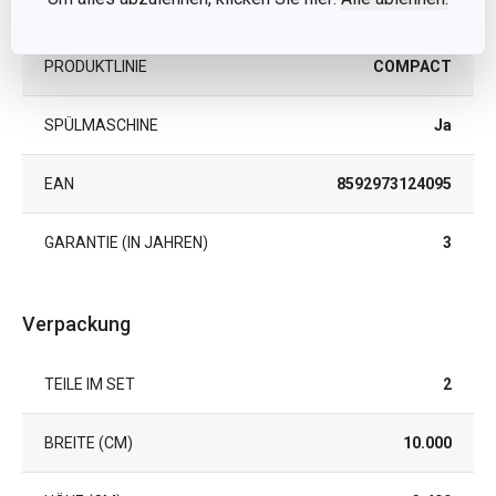
PRODUKTART
Zangen und Pinzetten
PRODUKTLINIE
COMPACT
SPÜLMASCHINE
Ja
EAN
8592973124095
GARANTIE (IN JAHREN)
3
Verpackung
TEILE IM SET
2
BREITE (CM)
10.000