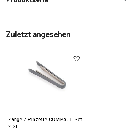
Produktserie
Zuletzt angesehen
Platzersparnis im
Haushalt
ist die Devise bei der
Entwicklung der modernen COMPACT-Küchengeräte.
Clever gestaltet, kompakt, raffiniert und perfekt verstaubar
sind die
Gadgets, Küchenwerkzeuge und Utensilien
der
COMPACT-Linie.
Backen
Zange / Pinzette COMPACT, Set
Kochen
2 St.