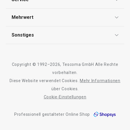
Widerrufsrecht
Versand & Zahlung
Mehrwert
Impressum
FAQ
Backblech COMPACT
Tiefer Bräter C
AGB
TESCOMA Club
41,5 x 35,5 cm
Sonstiges
42 x 36 cm
Kontaktformular
Design
Garantie
Meilensteine
Trusted Shops
23,90 €
35,90 €
Rücksendung und Reklamation
Über TESCOMA
Copyright © 1992–2026, Tescoma GmbH Alle Rechte
Qualität
Auf Lager
Auf Lager
Für Unternehmen
vorbehalten.
Warenkorb
Warenkorb
Diese Website verwendet Cookies.
Mehr Informationen
Barrierefreiheit
über Cookies.
Cookie-Einstellungen
Alle Produkte der Linie COMPACT
Professionell gestalteter Online Shop