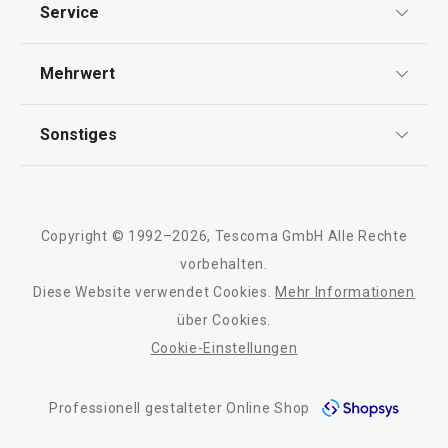
Datenschutz
Service
Widerrufsrecht
Versand & Zahlung
Mehrwert
Impressum
FAQ
AGB
TESCOMA Club
Sonstiges
Kontaktformular
Design
Garantie
Meilensteine
Trusted Shops
Rücksendung und Reklamation
Über TESCOMA
Neuheiten
Copyright © 1992–2026, Tescoma GmbH Alle Rechte
Qualität
Für Unternehmen
Kühl-Kuchentran
vorbehalten.
Set für halbgetauchte Kekse
Servierbrett mit
DELÍCIA
Diese Website verwendet Cookies.
Mehr Informationen
Barrierefreiheit
ø 34 cm
über Cookies.
Cookie-Einstellungen
11,90 €
27,90 €
Auf Lager
Auf Lager
Professionell gestalteter Online Shop
Warenkorb
Warenkorb