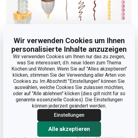
Material
: aus hochwertigem Silikon und langlebigem
Wir verwenden Cookies um Ihnen
Kunststoff.
personalisierte Inhalte anzuzeigen
Pflege:
spülmaschinenfest.
Wir verwenden Cookies um Ihnen nur das zu zeigen,
Garantie
: 3 Jahre.
was Sie interessiert, d.h. neue Ideen zum Thema
Kochen und Wohnen. Wenn Sie auf "Alles akzeptieren"
klicken, stimmen Sie der Verwendung aller Arten von
Cookies zu. Im Abschnitt "Einstellungen" können Sie
Hersteller: TESCOMA s. r. o., U Tescomy 241, 760 01 Zlín;
auswählen, welche Cookies Sie zulassen möchten,
oder auf "Alle ablehnen" klicken (dies gilt nicht für so
info@tescoma.de
genannte essenzielle Cookies). Die Einstellungen
können jederzeit geändert werden.
Einstellungen
Alle akzeptieren