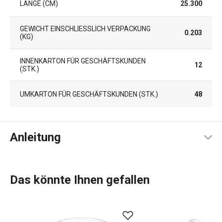
LÄNGE (CM)
25.300
GEWICHT EINSCHLIESSLICH VERPACKUNG (
0.203
KG)
INNENKARTON FÜR GESCHÄFTSKUNDEN
12
(STK.)
UMKARTON FÜR GESCHÄFTSKUNDEN (STK.)
48
Anleitung
Gebrauchsanleitung & Sicherheitsinformationen
Das könnte Ihnen gefallen
Artikel Rezept